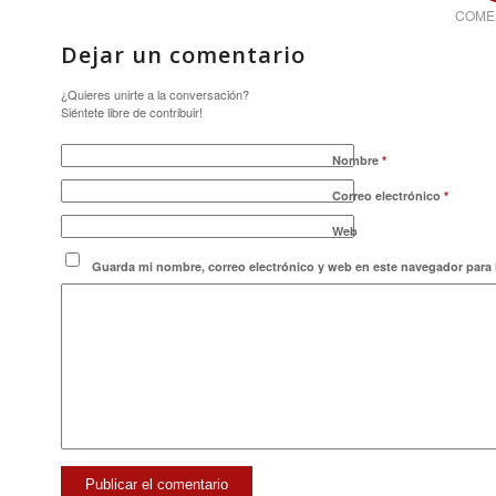
COME
Dejar un comentario
¿Quieres unirte a la conversación?
Siéntete libre de contribuir!
Nombre
*
Correo electrónico
*
Web
Guarda mi nombre, correo electrónico y web en este navegador para 