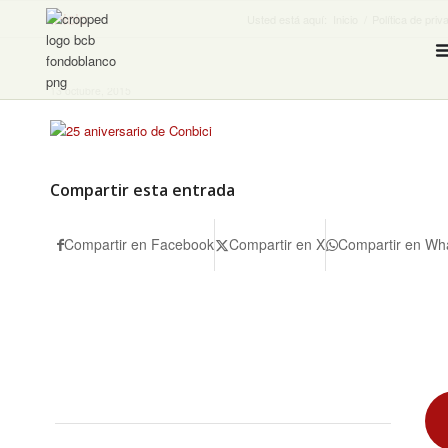
Inicio
Usted está aquí:
Inicio
/
Política de priv
13 octubre, 2015
Compartir esta entrada
Compartir en Facebook
Compartir en X
Compartir en Wh