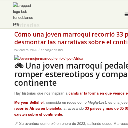
Entradas
Cómo una joven marroquí recorrió 33 pa
desmontar las narrativas sobre el cont
/
24 febrero, 2026
en
Viajar en Bici
🚲 Una joven marroquí pedal
romper estereotipos y compar
continente
Hay historias que nos inspiran a
cambiar la forma en que vemos 
Meryem Belkihel
, conocida en redes como
MeghyLost
, es una jov
recorrió África en bicicleta
, atravesando
33 países y más de 35 
existen sobre el continente
.
📍 Su aventura comenzó en enero de 2023, saliendo desde Marruecos 