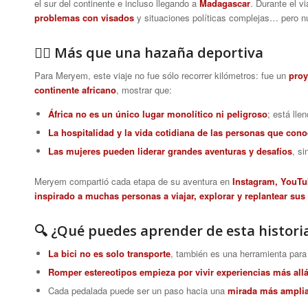
el sur del continente e incluso llegando a
Madagascar
. Durante el v
problemas con visados
y situaciones políticas complejas… pero n
🚴‍♀️ Más que una hazaña deportiva
Para Meryem, este viaje no fue sólo recorrer kilómetros: fue un
proy
continente africano
, mostrar que:
África no es un único lugar monolítico ni peligroso
; está lle
La hospitalidad y la vida cotidiana de las personas que co
Las mujeres pueden liderar grandes aventuras y desafíos
, si
Meryem compartió cada etapa de su aventura en
Instagram, YouTu
inspirado a muchas personas a viajar, explorar y replantear sus
🔍 ¿Qué puedes aprender de esta histori
La bici no es solo transporte
, también es una herramienta par
Romper estereotipos empieza por vivir experiencias más allá
Cada pedalada puede ser un paso hacia una
mirada más ampli