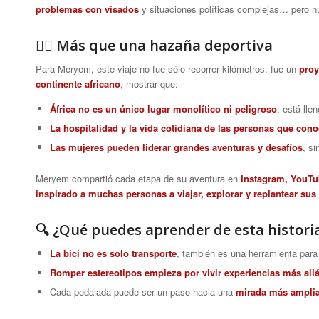
problemas con visados
y situaciones políticas complejas… pero n
🚴‍♀️ Más que una hazaña deportiva
Para Meryem, este viaje no fue sólo recorrer kilómetros: fue un
proy
continente africano
, mostrar que:
África no es un único lugar monolítico ni peligroso
; está lle
La hospitalidad y la vida cotidiana de las personas que co
Las mujeres pueden liderar grandes aventuras y desafíos
, si
Meryem compartió cada etapa de su aventura en
Instagram, YouTu
inspirado a muchas personas a viajar, explorar y replantear sus
🔍 ¿Qué puedes aprender de esta histori
La bici no es solo transporte
, también es una herramienta par
Romper estereotipos empieza por vivir experiencias más allá
Cada pedalada puede ser un paso hacia una
mirada más ampli