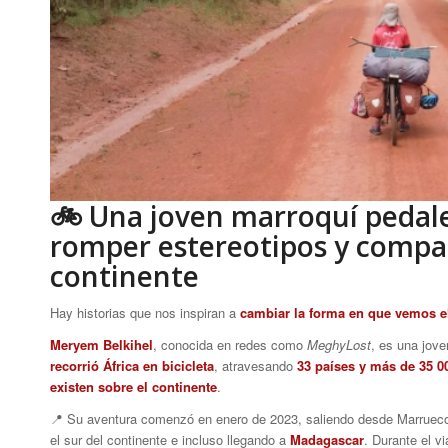
🚲 Una joven marroquí pedal
romper estereotipos y compar
continente
Hay historias que nos inspiran a
cambiar la forma en que vemos 
Meryem Belkihel
, conocida en redes como
MeghyLost
, es una jov
recorrió África en bicicleta
, atravesando
33 países y más de 35 
existen sobre el continente
.
📍 Su aventura comenzó en enero de 2023, saliendo desde Marruecos 
el sur del continente e incluso llegando a
Madagascar
. Durante el v