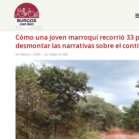
Entradas
Cómo una joven marroquí recorrió 33 pa
desmontar las narrativas sobre el cont
/
24 febrero, 2026
en
Viajar en Bici