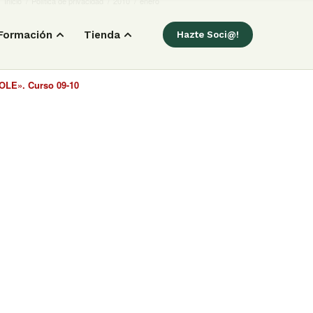
Inicio
/
Política de privacidad
/
2010
/
enero
Formación
Tienda
Hazte Soci@!
E». Curso 09-10