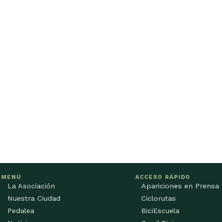
MENÚ
ACCESO RÁPIDO
La Asociación
Apariciones en Prensa
Nuestra Ciudad
Ciclorutas
Pedalea
BiciEscuela