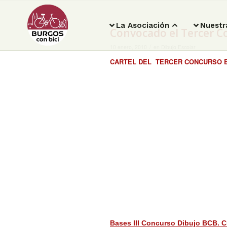
La Asociación
Nuestr
Convocado el Tercer Co
/
10 enero, 2010
en
Dibujo Escolar
CARTEL DEL TERCER CONCURSO ESC
Bases III Concurso Dibujo BCB. C