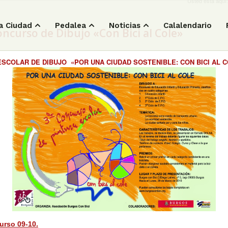
Usted está aquí:
a Ciudad
Pedalea
Noticias
Calalendario
ncurso de Dibujo «Con Bici al Cole»
OLAR DE DIBUJO «POR UNA CIUDAD SOSTENIBLE: CON BICI AL COL
urso 09-10.