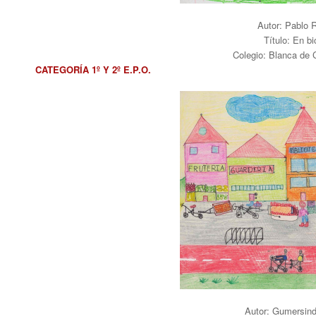
Autor: Pablo 
Título: En b
Colegio: Blanca de 
CATEGORÍA 1º Y 2º E.P.O.
Autor: Gumersin