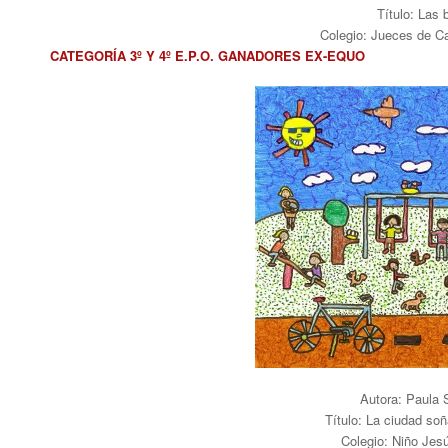
Título: Las 
Colegio: Jueces de C
CATEGORÍA 3º Y 4º E.P.O. GANADORES EX-EQUO
Autora: Paula
Título: La ciudad soñ
Colegio: Niño Je