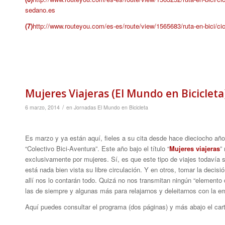
sedano.es
(7)
http://www.routeyou.com/es-es/route/view/1565683/ruta-en-bici/c
Mujeres Viajeras (El Mundo en Bicicleta
/
6 marzo, 2014
en
Jornadas El Mundo en Bicicleta
Es marzo y ya están aquí, fieles a su cita desde hace dieciocho años
“Colectivo Bici-Aventura”. Este año bajo el título “
Mujeres viajeras
”
exclusivamente por mujeres. Sí, es que este tipo de viajes todavía 
está nada bien vista su libre circulación. Y en otros, tomar la decis
allí nos lo contarán todo. Quizá no nos transmitan ningún “elemento d
las de siempre y algunas más para relajarnos y deleitarnos con la em
Aquí puedes consultar el programa (dos páginas) y más abajo el car