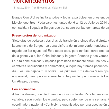
Morciencuentros
/
13 marzo, 2014
en
Encuentros
,
Viajar en Bici
Burgos Con Bici os invita a todos y todas a participar en unos encuen
Morciencuentros. Pedalearemos juntos del 6 al 12 de Julio de 2014 p
con salida y llegada a Burgos que transcurre por las comarcas de 
Presentación del organizador
Siete días de pedalear; dos días de transición y cinco días disfruta
la provincia de Burgos. La zona disfruta del mismo verde frondosa
regado por las aguas del Ebro sobre todo, pero también otros ríos 
de la gente vieja, los Celta-ibéricos y la gente Romano y nos vamos
La ruta tiene subidas y bajadas pero nada realmente difícil; no nos 
carreteras secundarias y comarcales, aunque hay tramos pequeños po
día 5 es una bajada muy bonita. Los primeros Kms de día 6 son opci
en general, creo que sinceramente no hay nadie que conozco de los 
Un Abrazo, Jeremy
Los encuentros
A los habituales, con decir «encuentros» os basta. Para la gente no 
variable, según quien los organice, pero suelen ser de una semana.
coordinadora nacional «Conbici», y organizados por una asociación