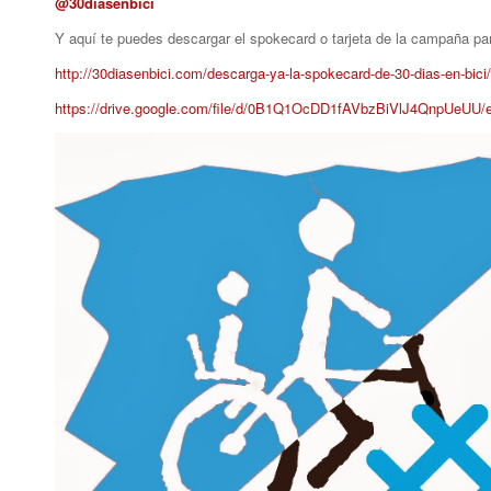
@30diasenbici
Y aquí te puedes descargar el spokecard o tarjeta de la campaña para
http://30diasenbici.com/descarga-ya-la-spokecard-de-30-dias-en-bici/
https://drive.google.com/file/d/0B1Q1OcDD1fAVbzBiVlJ4QnpUeUU/e