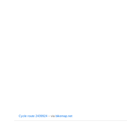
Cycle route 2439924
– via
bikemap.net