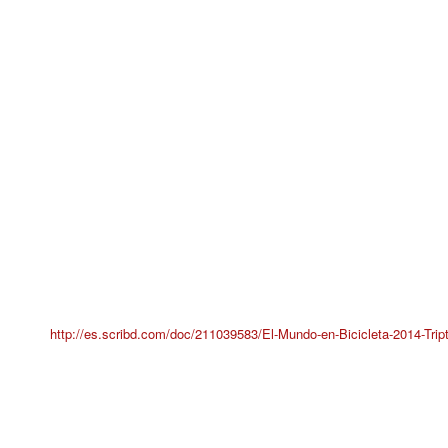
http://es.scribd.com/doc/211039583/El-Mundo-en-Bicicleta-2014-Tript