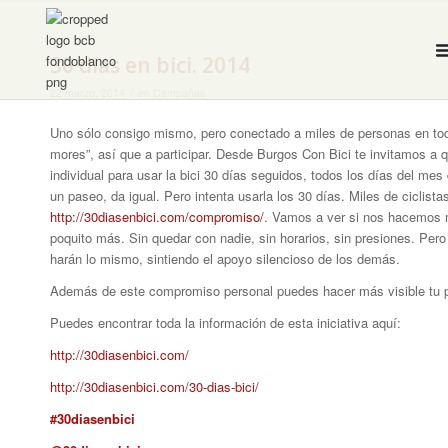
30 días en bici. 2014
/
22 marzo, 2014
en
Campañas
Uno sólo consigo mismo, pero conectado a miles de personas en tod
mores”
, así que a participar. Desde Burgos Con Bici te invitamos a 
individual para usar la bici 30 días seguidos, todos los días del mes d
un paseo, da igual. Pero intenta usarla los 30 días. Miles de ciclis
http://30diasenbici.com/compromiso/
. Vamos a ver si nos hacemos m
poquito más. Sin quedar con nadie, sin horarios, sin presiones. Pe
harán lo mismo, sintiendo el apoyo silencioso de los demás.
Además de este compromiso personal puedes hacer más visible tu p
Puedes encontrar toda la información de esta iniciativa aquí:
http://30diasenbici.com/
http://30diasenbici.com/30-dias-bici/
#30diasenbici