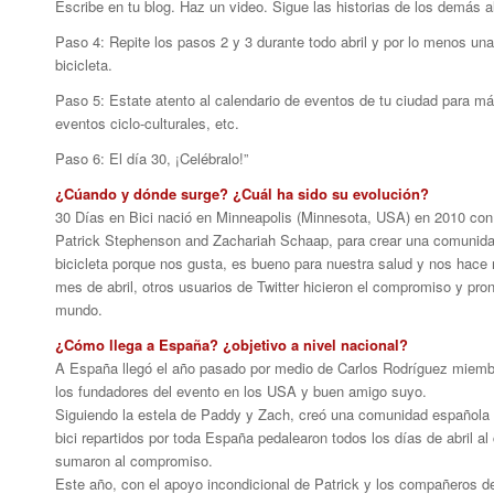
Escribe en tu blog. Haz un video. Sigue las historias de los demás a
Paso 4
: Repite los pasos 2 y 3 durante todo abril y por lo menos u
bicicleta.
Paso 5
: Estate atento al calendario de eventos de tu ciudad para m
eventos ciclo-culturales, etc.
Paso 6
: El día 30, ¡Celébralo!”
¿Cúando y dónde surge? ¿Cuál ha sido su evolución?
30 Días en Bici nació en Minneapolis (Minnesota, USA) en 2010 con
Patrick Stephenson and Zachariah Schaap, para crear una comunidad, 
bicicleta porque nos gusta, es bueno para nuestra salud y nos hace 
mes de abril, otros usuarios de Twitter hicieron el compromiso y pro
mundo.
¿Cómo llega a España? ¿objetivo a nivel nacional?
A España llegó el año pasado por medio de Carlos Rodríguez miemb
los fundadores del evento en los USA y buen amigo suyo.
Siguiendo la estela de Paddy y Zach, creó una comunidad española 
bici repartidos por toda España pedalearon todos los días de abril a
sumaron al compromiso.
Este año, con el apoyo incondicional de Patrick y los compañeros d