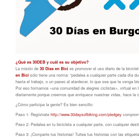
¿Qué es 30DEB y cuál es su objetivo?
La misión de
30 Días en Bici
es promover el uso diario de la bicicle
en Bici
sólo tiene una norma: “pedalea a cualquier parte cada día dur
hasta el trabajo, o un paseo al atardecer, lo que sea que te venga bi
Por eso formamos «una comunidad de alegres ciclistas», virtual en la
diariamente porque creemos que enriquece nuestras vidas, hace la c
¿Cómo participa la gente? Es bien sencillo:
Paso 1
: Regístrate
http://www.30daysofbiking.com/pledgey
compromét
Paso 2
: Pedalea en tu bicicleta a cualquier parte, con cualquier des
Paso 3
: ¡Comparte tus historias! Tuitea tus historias con las etiquet