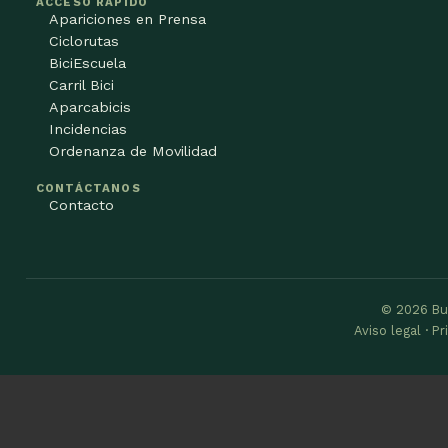
ACCESO RÁPIDO
Apariciones en Prensa
Ciclorutas
BiciEscuela
Carril Bici
Aparcabicis
Incidencias
Ordenanza de Movilidad
CONTÁCTANOS
Contacto
© 2026 Bu
Aviso legal · P