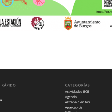
 RÁPIDO
CATEGORÍAS
Actividades BCB
Agenda
la
Al trabajo en bici
Aparcabicis