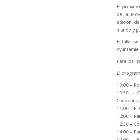
El próxim
de la Mov
edición de
mundo y pub
El taller s
Ayuntamien
Para los in
El programa
10:00 – Re
10:30 – Ch
Commons, 
11:00 – Pr
12:00 – Pa
12:30 – Con
14:00 – Pa
17:00 – Ed