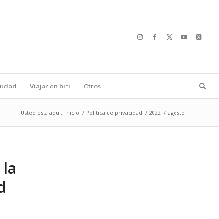
ciudad
Viajar en bici
Otros
Usted está aquí:
Inicio
/
Política de privacidad
/
2022
/
agosto
 la
d