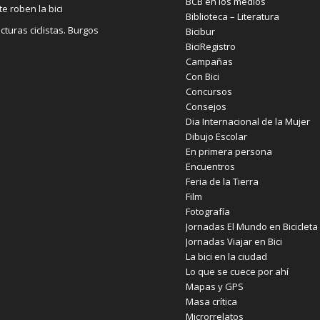
BCB en los medios
te roben la bici
Biblioteca – Literatura
cturas ciclistas. Burgos
Bicibur
BiciRegistro
Campañas
Con Bici
Concursos
Consejos
Dia Internacional de la Mujer
Dibujo Escolar
En primera persona
Encuentros
Feria de la Tierra
Film
Fotografía
Jornadas El Mundo en Bicicleta
Jornadas Viajar en Bici
La bici en la ciudad
Lo que se cuece por ahí
Mapas y GPS
Masa crítica
Microrrelatos