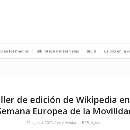
B en los medios
Biblioteca y materiales
BiCid
La bici en la 
ller de edición de Wikipedia en
Semana Europea de la Movilida
/
25 agosto, 2022
en
Actividades BCB
,
Agenda