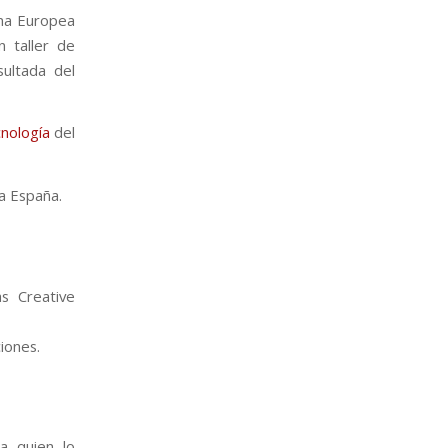
na Europea
 taller de
sultada del
cnología
del
ia España.
as Creative
iones.
ra quien lo