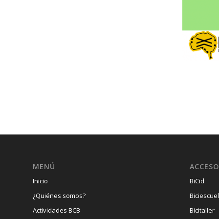
MENÚ
ACCESO
Inicio
BiCid
¿Quiénes somos?
Biciescue
Actividades BCB
Bicitaller