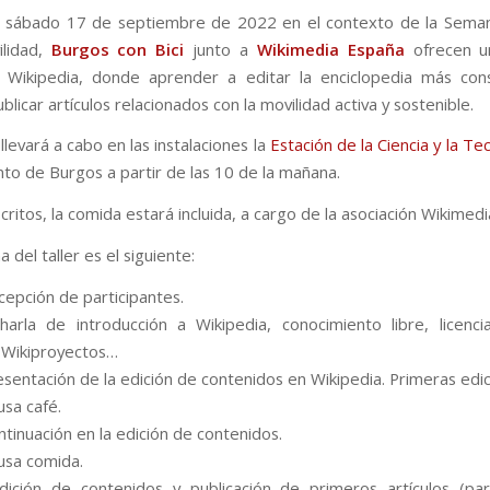
o sábado 17 de septiembre de 2022 en el contexto de la Sema
ilidad,
Burgos con Bici
junto a
Wikimedia España
ofrecen un
 Wikipedia, donde aprender a editar la enciclopedia más con
licar artículos relacionados con la movilidad activa y sostenible.
e llevará a cabo en las instalaciones la
Estación de la Ciencia y la Te
to de Burgos a partir de las 10 de la mañana.
scritos, la comida estará incluida, a cargo de la asociación Wikimed
 del taller es el siguiente:
cepción de participantes.
arla de introducción a Wikipedia, conocimiento libre, licenci
Wikiproyectos…
esentación de la edición de contenidos en Wikipedia. Primeras edic
usa café.
tinuación en la edición de contenidos.
usa comida.
ición de contenidos y publicación de primeros artículos (pa