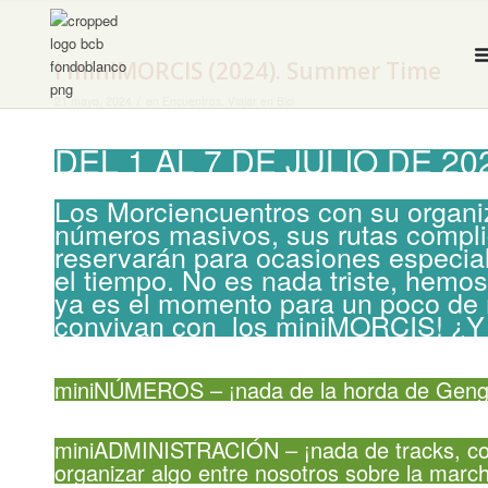
I miniMORCIS (2024). Summer Time
/
21 mayo, 2024
en
Encuentros
,
Viajar en Bici
DEL 1 AL 7 DE JULIO DE 20
Los Morciencuentros con su organi
números masivos, sus rutas compli
reservarán para ocasiones especi
el tiempo. No es nada triste, hem
ya es el momento para un poco de 
convivan con los miniMORCIS! 
miniNÚMEROS – ¡nada de la horda de Geng
miniADMINISTRACIÓN – ¡nada de tracks, con
organizar algo entre nosotros sobre la marc