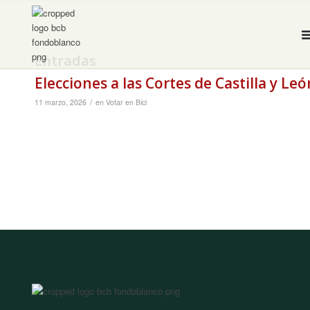
Entradas
Elecciones a las Cortes de Castilla y Le
/
11 marzo, 2026
en
Votar en Bici