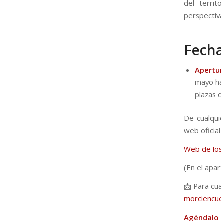
del terri
perspectiv
Fecha
Apertur
mayo ha
plazas d
De cualqui
web oficial
Web de los
(En el apa
📩 Para cua
morciencu
Agéndalo 