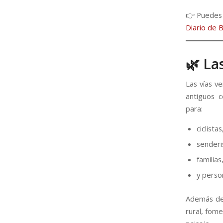
👉 Puedes l
Diario de 
🌿 La
Las vías v
antiguos c
para:
ciclistas
senderi
familias
y perso
Además de 
rural, fom