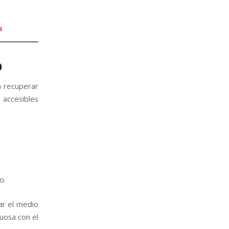
a
o
a recuperar
 accesibles
o.
ar el medio
uosa con el