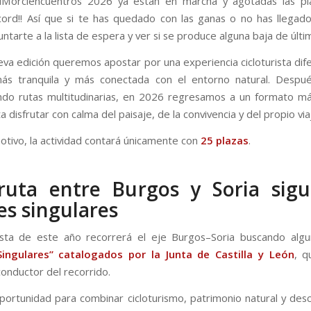
niMorciencuentros 2026 ya están en marcha y agotadas las pl
ord!! Así que si te has quedado con las ganas o no has llegad
tarte a la lista de espera y ver si se produce alguna baja de últi
eva edición queremos apostar por una experiencia cicloturista dif
más tranquila y más conectada con el entorno natural. Despu
do rutas multitudinarias, en 2026 regresamos a un formato m
 disfrutar con calma del paisaje, de la convivencia y del propio via
otivo, la actividad contará únicamente con
25 plazas
.
ruta entre Burgos y Soria sigu
es singulares
sta de este año recorrerá el eje Burgos–Soria buscando algu
Singulares” catalogados por la Junta de Castilla y León
, q
conductor del recorrido.
portunidad para combinar cicloturismo, patrimonio natural y des