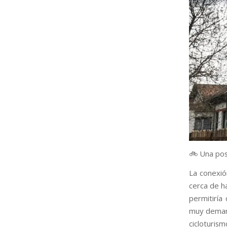
🚲 Una posi
La conexió
cerca de h
permitiría
muy demand
cicloturism