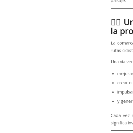
paisaje.
🚴‍♀️
la pr
La comarca
rutas cicli
Una vía ve
mejorar
crear nu
impulsa
y gener
Cada vez m
significa i