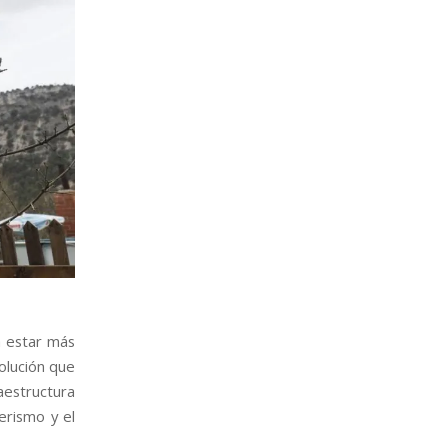
a estar más
solución que
aestructura
erismo y el