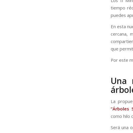
Los II Mi
tiempo réc
puedes apun
En esta nu
cercana, 
compartien
que permita
Por este m
Una 
árbol
La propue
“Árboles 
como hilo 
Será una o