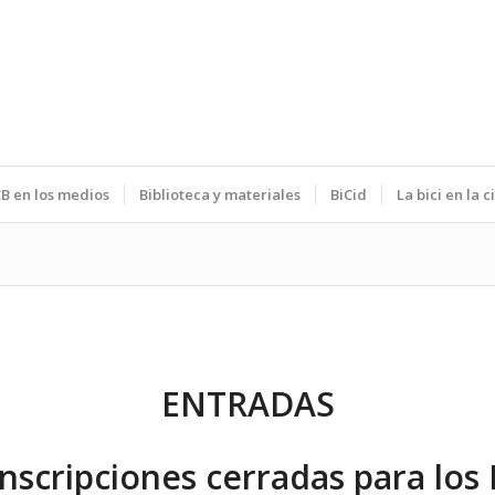
B en los medios
Biblioteca y materiales
BiCid
La bici en la 
ENTRADAS
Inscripciones cerradas para los I