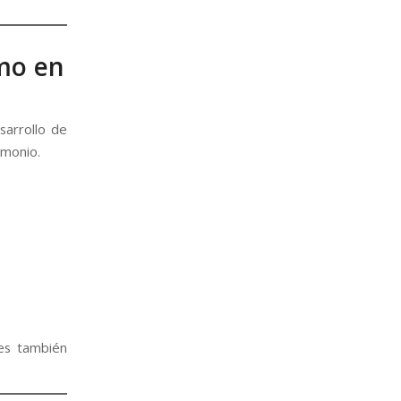
smo en
sarrollo de
imonio.
des también