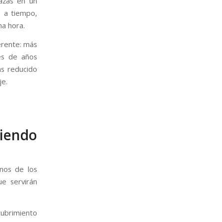
azas en un
o a tiempo,
ma hora.
erente: más
és de años
ás reducido
je.
iendo
nos de los
ue servirán
cubrimiento