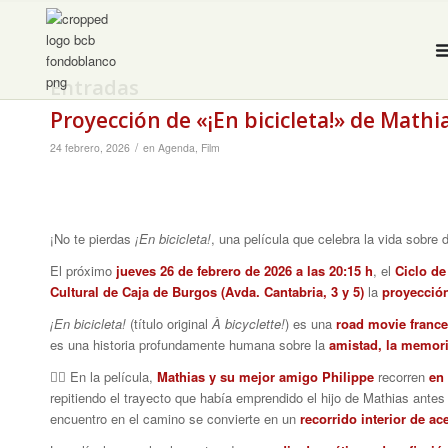
Entradas
Proyección de «¡En bicicleta!» de Mat
/
24 febrero, 2026
en
Agenda
,
Film
¡No te pierdas
¡En bicicleta!
, una película que celebra la vida sobre
El próximo
jueves 26 de febrero de 2026 a las 20:15 h
, el
Ciclo d
Cultural de Caja de Burgos (Avda. Cantabria, 3 y 5)
la
proyección
¡En bicicleta!
(título original
À bicyclette!
) es una
road movie franc
es una historia profundamente humana sobre la
amistad, la memoria
🚴‍♂️ En la película,
Mathias y su mejor amigo Philippe
recorren
en 
repitiendo el trayecto que había emprendido el hijo de Mathias ante
encuentro en el camino se convierte en un
recorrido interior de a