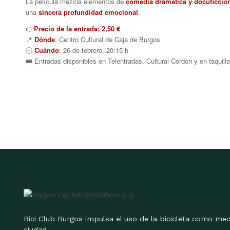
La película mezcla elementos de
comedia dramática y docuficció
una
sincera profundidad emocional
.
👉
Precio de la entrada: 2,50 €
📍
Dónde
: Centro Cultural de Caja de Burgos
🕗
Cuándo
: 26 de febrero, 20:15 h
🎟️ Entradas disponibles en Telentradas, Cultural Cordón y en taquill
Bici Club Burgos impulsa el uso de la bicicleta como med
ciudad.