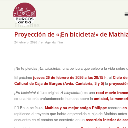
Entradas
Proyección de «¡En bicicleta!» de Mat
/
24 febrero, 2026
en
Agenda
,
Film
¡No te pierdas
¡En bicicleta!
, una película que celebra la vida sobre
El próximo
jueves 26 de febrero de 2026 a las 20:15 h
, el
Ciclo d
Cultural de Caja de Burgos (Avda. Cantabria, 3 y 5)
la
proyección
¡En bicicleta!
(título original
À bicyclette!
) es una
road movie franc
es una historia profundamente humana sobre la
amistad, la memoria
🚴‍♂️ En la película,
Mathias y su mejor amigo Philippe
recorren
en 
repitiendo el trayecto que había emprendido el hijo de Mathias ante
encuentro en el camino se convierte en un
recorrido interior de a