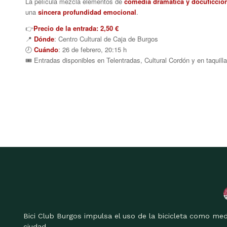
La película mezcla elementos de
comedia dramática y docuficció
una
sincera profundidad emocional
.
👉
Precio de la entrada: 2,50 €
📍
Dónde
: Centro Cultural de Caja de Burgos
🕗
Cuándo
: 26 de febrero, 20:15 h
🎟️ Entradas disponibles en Telentradas, Cultural Cordón y en taquill
Bici Club Burgos impulsa el uso de la bicicleta como med
ciudad.