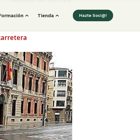
Usted está aquí:
Inicio
/
pasos ciclistas
Formación
Tienda
Hazte Soci@!
carretera