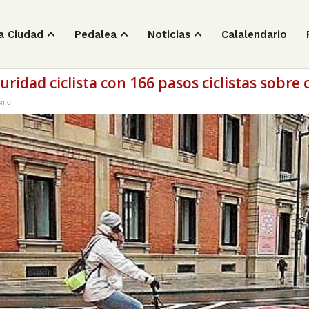
a Ciudad
Pedalea
Noticias
Calalendario
ridad ciclista con 166 pasos ciclistas sobre 
smo