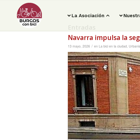
La Asociación
Nuestr
Entradas
Navarra impulsa la segu
/
13 mayo, 2026
en
La bici en la ciudad
,
Urbani