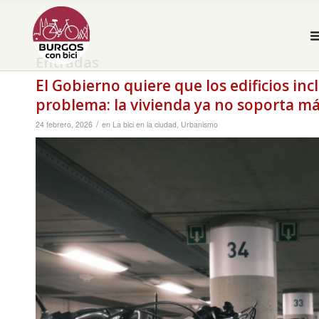
Entradas
El Gobierno quiere que los edificios inc
problema: la vivienda ya no soporta má
/
24 febrero, 2026
en
La bici en la ciudad
,
Urbanismo