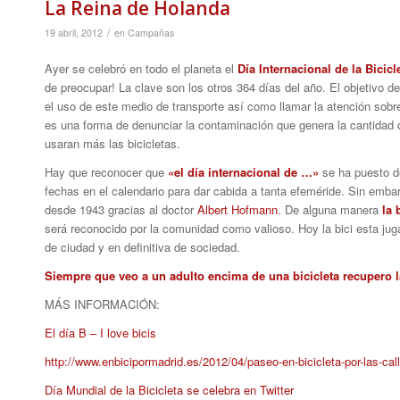
La Reina de Holanda
/
19 abril, 2012
en
Campañas
Ayer se celebró en todo el planeta el
Día Internacional de la Bicicl
de preocupar! La clave son los otros 364 días del año. El objetivo de 
el uso de este medio de transporte así como llamar la atención sobre
es una forma de denunciar la contaminación que genera la cantidad 
usaran más las bicicletas.
Hay que reconocer que
«el día internacional de …»
se ha puesto 
fechas en el calendario para dar cabida a tanta efeméride. Sin embar
desde 1943 gracias al doctor
Albert Hofmann
. De alguna manera
la 
será reconocido por la comunidad como valioso. Hoy la bici esta jug
de ciudad y en definitiva de sociedad.
Siempre que veo a un adulto encima de una bicicleta recupero l
MÁS INFORMACIÓN:
El día B – I love bicis
http://www.enbicipormadrid.es/2012/04/paseo-en-bicicleta-por-las-cal
Día Mundial de la Bicicleta se celebra en Twitter