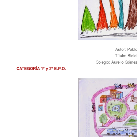
Autor: Pabl
Título: Bici
Colegio: Aurelio Góme
CATEGORÍA 1º y 2º E.P.O.