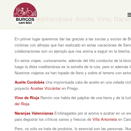
Dieta Mediterránea: Aceite, Vino, Naran
/
29 abril, 2012
en
Rutas
En primer lugar queremos dar las gracias a las socias y socios de B
ciclistas con alforjas que han realizado en estas vacaciones de Sem
colaboraciones son un ejemplo que nos anima a seguir en la brecha.
En estos viajes, curiosamente, además del hilo conductor de la bic
luego la
dieta mediterránea
es la estrella de la ruta, pero si además
Nuestros viajeros se han topado de lleno y sobre el terreno con esto
Aceite Cordobés
Una improvisada cata de aceite en una velada cic
proyecto
Aceites Vizcántar
en Priego.
Vino de Rioja
Ramiro nos habla del
palpitar
de una tierra y de la lu
del Rioja
.
Naranjas Valencianas
Embriagados por el aroma a azahar en un enc
para degustar los cítricos sanos y frescos de
Villa Antonieta
en Carc
Pero, no sólo se trata de produtos, lo esencial son las personas. Nu