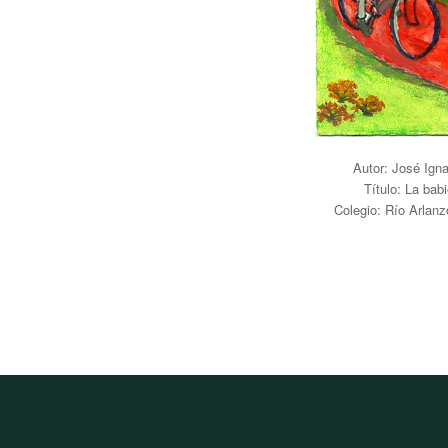
Autor: José Ign
Título: La bab
Colegio: Río Arla