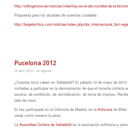
http://rollingstone.es/noticias/view/hoy-es-el-dia-mundial-de-la-bicicl
Propuesta para los alcaldes de nuestras ciudades
http://bsgelectrics.com/noticias/index.php/dia_internacional_bici-reg
Pucelona 2012
/
12 abril, 2012
en
Agenda
¿Cuantas bicis caben en Valladolid? El sábado 12 de mayo de 2012 pu
invitadas a participar en la demostración de que el torrente ciclista
escena, de exhibición, de reivindicación, de toma de impulso. Recibe 
lado de casa.
Si has participado en la Criticona de Madrid, en la
Kriticona
de Bilbo
verás como merece la pena.
La
Asamblea Ciclista de Valladolid
es la asociación anfitriona y pre