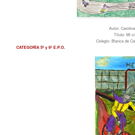
Autor: Carolin
Título: Mi c
Colegio: Blanca de C
CATEGORÍA 5º y 6º E.P.O.