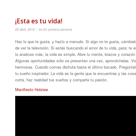
¡Esta es tu vida!
/
25 abril, 2012
en
En primera persona
Haz lo que te gusta, y hazlo a menudo. Si algo no te gusta, cámbialo.
de ver la televisión. Si estás buscando el amor de tu vida, para; t
lo analices más, la vida es simple. Abre tu mente, brazos y corazó
Algunas oportunidades sólo se presentan una vez, aprovéchalas. Vi
hermosas. Cuando comas disfruta hasta el último bocado. Pregúntal
tu sueño inspirador. La vida es la gente que te encuentras y las cos
corta, haz realidad tus sueños y comparte tu pasión.
Manifiesto Holstee