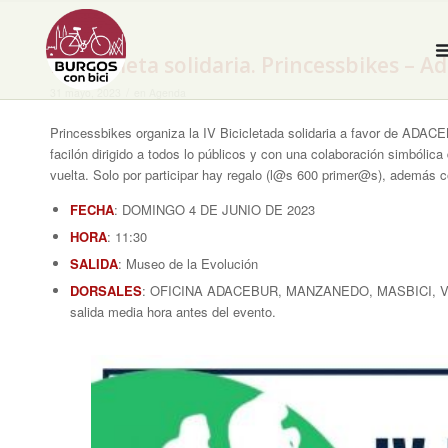
IV bicicleta solidaria. Princessbikes – 
/
31 mayo, 2023
en
Agenda
Princessbikes organiza la IV Bicicletada solidaria a favor de ADACE
facilón dirigido a todos lo públicos y con una colaboración simbólic
vuelta. Solo por participar hay regalo (l@s 600 primer@s), además co
FECHA
: DOMINGO 4 DE JUNIO DE 2023
HORA
: 11:30
SALIDA
: Museo de la Evolución
DORSALES
: OFICINA ADACEBUR, MANZANEDO, MASBICI, VIK
salida media hora antes del evento.