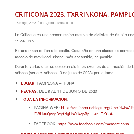
CRITICONA 2023. TXRRINKONA. PAMPL
/
18 mayo, 2023
en
Agenda
,
Masa crítica
La Criticona es una concentración masiva de ciclistas de ámbito naci
15 de junio.
Es una masa crítica a lo bestia. Cada año en una ciudad se convoca a
modelo de movilidad urbana, más sostenible, es posible.
Durante varios días se celebran distintos eventos de afirmación de la 
sábado (sería el sábado 10 de junio de 2023) por la tarde.
LUGAR
: PAMPLONA – IRUÑA
FECHAS
: DEL 8 AL 11 DE JUNIO DE 2023
TODA LA INFORMACIÓN
:
PÁGINA WEB:
https://criticona.noblogs.org/?fbclid=
CWU8sQyqgB2gfNgHmXKqpBp_HenLF7X7AJU
FACEBOOK:
https://www.facebook.com/masacriticona