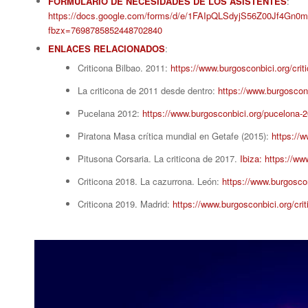
FORMULARIO DE NECESIDADES DE LOS ASISTENTES
:
https://docs.google.com/forms/d/e/1FAIpQLSdyjS56Z00Jf4G
fbzx=7698785852448702840
ENLACES RELACIONADOS
:
Criticona Bilbao. 2011:
https://www.burgosconbici.org/crit
La criticona de 2011 desde dentro:
https://www.burgosconb
Pucelana 2012:
https://www.burgosconbici.org/pucelona-2
Piratona Masa crítica mundial en Getafe (2015):
https://w
Pitusona Corsaria. La criticona de 2017.
Ibiza: https://ww
Criticona 2018. La cazurrona. León:
https://www.burgoscon
Criticona 2019. Madrid:
https://www.burgosconbici.org/cri