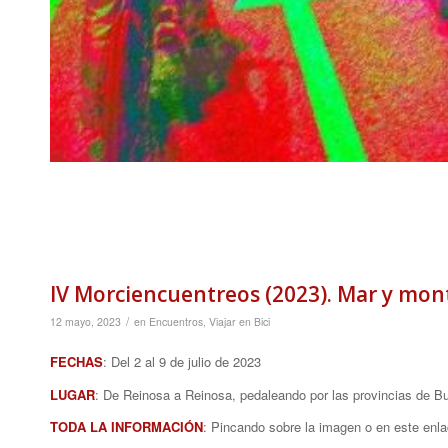
IV Morciencuentreos (2023). Mar y mo
/
12 mayo, 2023
en
Encuentros
,
Viajar en Bici
FECHAS
: Del 2 al 9 de julio de 2023
LUGAR
: De Reinosa a Reinosa, pedaleando por las provincias de Bu
TODA LA INFORMACIÓN
: Pincando sobre la imagen o en este enl