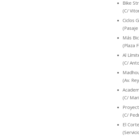
Bike St
(C/ Vito
Ciclos G
(Pasaje 
Más Bic
(Plaza 
Al Límit
(C/ Ant
Madho
(Av. Rey
Academ
(C/ Mar
Proyec
(C/ Ped
El Cort
(Servici