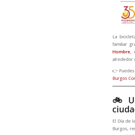
La bicicle
familiar g
Hombre
, 
alrededor d
👉 Puedes c
Burgos Con
🚲 Un
ciuda
El Día de l
Burgos, re