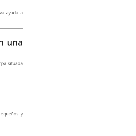
iva ayuda a
on una
rpa situada
 pequeños y