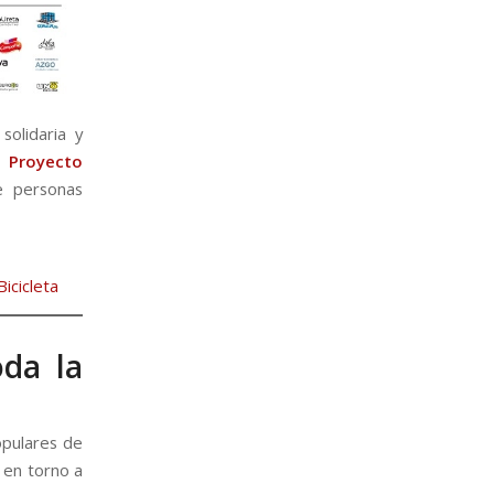
solidaria y
e Proyecto
e personas
icicleta
oda la
populares de
 en torno a