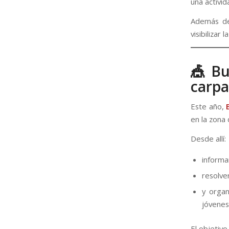
una activid
Además de 
visibilizar
🎪 Bu
carpa
Este año,
en la zona 
Desde allí:
informa
resolve
y organ
jóvenes
El objetivo