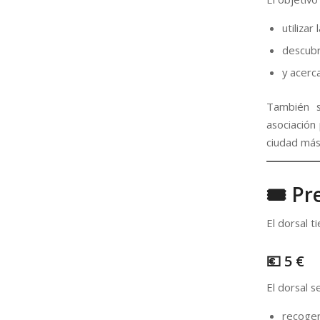
utilizar
descubr
y acerc
También s
asociación
ciudad más
🎟 Pr
El dorsal t
💶 5 €
El dorsal s
recoger