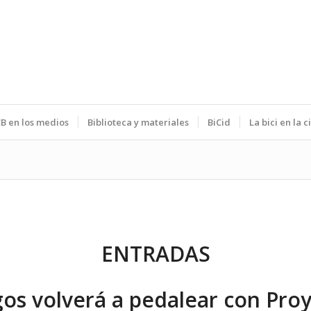
B en los medios
Biblioteca y materiales
BiCid
La bici en la 
ENTRADAS
os volverá a pedalear con Pro