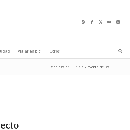
ciudad
Viajar en bici
Otros
Usted está aquí:
Inicio
/
evento ciclista
yecto