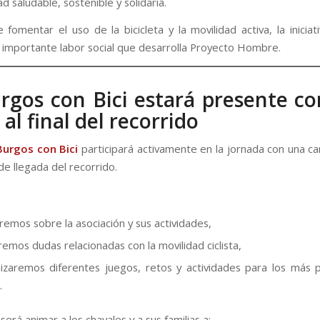
ad saludable, sostenible y solidaria.
fomentar el uso de la bicicleta y la movilidad activa, la iniciat
 la importante labor social que desarrolla Proyecto Hombre.
rgos con Bici estará presente c
 al final del recorrido
Burgos con Bici
participará activamente en la jornada con una ca
de llegada del recorrido.
remos sobre la asociación y sus actividades,
remos dudas relacionadas con la movilidad ciclista,
izaremos diferentes juegos, retos y actividades para los más
.
 será animar a los chavales y a sus familias a: