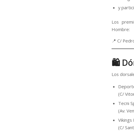
y parti
Los premi
Hombre:
📍 C/ Pedr
🛍 Dó
Los dorsal
Deport
(C/ Vit
Tecni S
(Av. Ven
Vikings
(C/ San