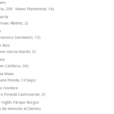
rem
ria, 258 · Naves Plastimetal, 16)
arcía
Isaac Albéniz, 2)
i
Francisco Sarmiento, 13)
e Bicis
onio García Martín, 3)
use
es Católicos, 36)
ia Mawi
iana Pineda, 12 bajo)
to Hombre
ro Poveda Castroverde, 3)
e Inglés Parque Burgos
o de Atención al Cliente)