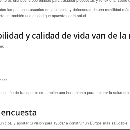
nto es una buena oportunidad para trasladar propuestas y reflexionar sobre q
s las personas usuarias de la bicicleta y defensoras de una movilidad más s
eta es también una ciudad que apuesta por la salud.
bilidad y calidad de vida van de l
ne:
onas.
cuestión de transporte: es también una herramienta para mejorar la salud cole
a encuesta
nicipal y aportar tu visión para ayudar a construir un Burgos más saludable, 