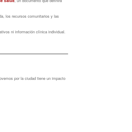
de Salud
, un documento que definirá
da, los recursos comunitarios y las
ivos ni información clínica individual.
ovemos por la ciudad tiene un impacto