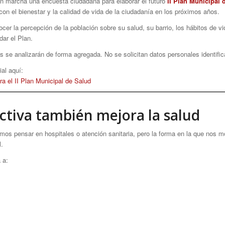
n marcha una encuesta ciudadana para elaborar el futuro
II Plan Municipal 
con el bienestar y la calidad de vida de la ciudadanía en los próximos años.
cer la percepción de la población sobre su salud, su barrio, los hábitos de vi
dar el Plan.
 se analizarán de forma agregada. No se solicitan datos personales identificat
al aquí:
 el II Plan Municipal de Salud
activa también mejora la salud
os pensar en hospitales o atención sanitaria, pero la forma en la que nos m
l.
 a: