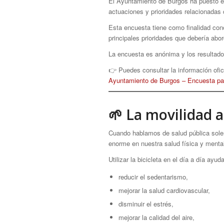
El Ayuntamiento de Burgos ha puesto e
actuaciones y prioridades relacionadas 
Esta encuesta tiene como finalidad cono
principales prioridades que debería abor
La encuesta es anónima y los resultados
👉 Puedes consultar la información ofici
Ayuntamiento de Burgos – Encuesta para
🌱 La movilidad 
Cuando hablamos de salud pública solem
enorme en nuestra salud física y menta
Utilizar la bicicleta en el día a día ayuda
reducir el sedentarismo,
mejorar la salud cardiovascular,
disminuir el estrés,
mejorar la calidad del aire,