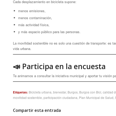
Cada desplazamiento en bicicleta supone:
menos emisiones,
menos contaminación,
más actividad física,
y más espacio público para las personas.
La movilidad sostenible no es solo una cuestión de transporte: es ta
vida urbana.
📣 Participa en la encuesta
Te animamos a consultar la iniciativa municipal y aportar tu visión 
Etiquetas:
Bicicleta urbana
,
bienestar
,
Burgos
,
Burgos con Bici
,
calidad d
movilidad sostenible
,
participación ciudadana
,
Plan Municipal de Salud
,
Compartir esta entrada