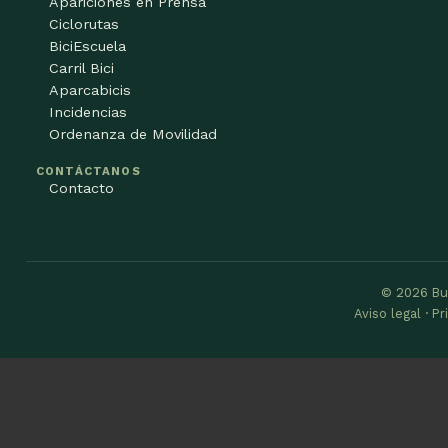
Apariciones en Prensa
Ciclorutas
BiciEscuela
Carril Bici
Aparcabicis
Incidencias
Ordenanza de Movilidad
CONTÁCTANOS
Contacto
© 2026 Bu
Aviso legal · P