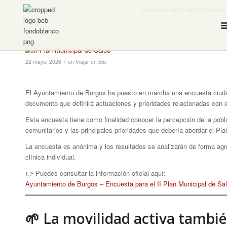
Inicio
Usted está aquí:
Inicio
/
Viajar en
/
22 mayo, 2026
en
Viajar en Bici
El Ayuntamiento de Burgos ha puesto en marcha una encuesta ciuda
documento que definirá actuaciones y prioridades relacionadas con el
Esta encuesta tiene como finalidad conocer la percepción de la pobla
comunitarios y las principales prioridades que debería abordar el Pla
La encuesta es anónima y los resultados se analizarán de forma agre
clínica individual.
👉 Puedes consultar la información oficial aquí:
Ayuntamiento de Burgos – Encuesta para el II Plan Municipal de Sa
🌱 La movilidad activa tambié