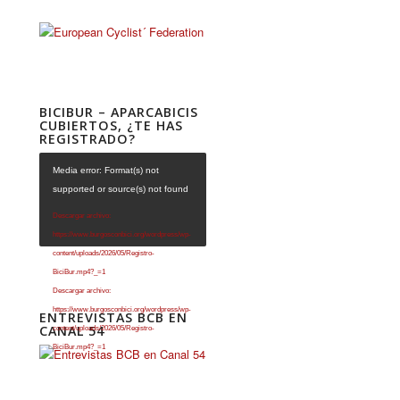
BICIBUR – APARCABICIS
CUBIERTOS, ¿TE HAS
REGISTRADO?
Media error: Format(s) not
supported or source(s) not found
Descargar archivo:
https://www.burgosconbici.org/wordpress/wp-
content/uploads/2026/05/Registro-
BiciBur.mp4?_=1
Descargar archivo:
https://www.burgosconbici.org/wordpress/wp-
ENTREVISTAS BCB EN
CANAL 54
content/uploads/2026/05/Registro-
BiciBur.mp4?_=1