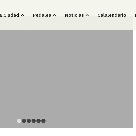
a Ciudad
Pedalea
Noticias
Calalendario
1
2
3
4
5
6