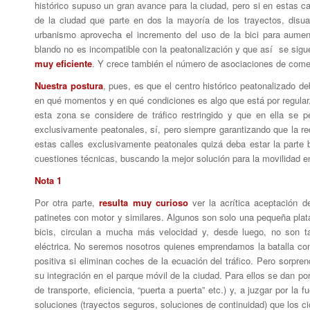
histórico supuso un gran avance para la ciudad, pero si en estas cal
de la ciudad que parte en dos la mayoría de los trayectos, disu
urbanismo aprovecha el incremento del uso de la bici para aumen
blando no es incompatible con la peatonalización y que así se sigu
muy eficiente
. Y crece también el número de asociaciones de comer
Nuestra postura
, pues, es que el centro histórico peatonalizado de
en qué momentos y en qué condiciones es algo que está por regular
esta zona se considere de tráfico restringido y que en ella se p
exclusivamente peatonales, sí, pero siempre garantizando que la red
estas calles exclusivamente peatonales quizá deba estar la parte 
cuestiones técnicas, buscando la mejor solución para la movilidad en
Nota 1
Por otra parte,
resulta muy curioso
ver la acrítica aceptación 
patinetes con motor y similares. Algunos son solo una pequeña pla
bicis, circulan a mucha más velocidad y, desde luego, no son 
eléctrica. No seremos nosotros quienes emprendamos la batalla co
positiva si eliminan coches de la ecuación del tráfico. Pero sorpr
su integración en el parque móvil de la ciudad. Para ellos se dan 
de transporte, eficiencia, “puerta a puerta” etc.) y, a juzgar por la
soluciones (trayectos seguros, soluciones de continuidad) que los 