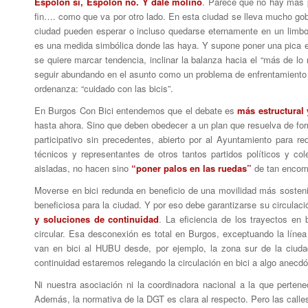
Espolón sí, Espolón no. Y dale molino
. Parece que no hay más p
fin…. como que va por otro lado. En esta ciudad se lleva mucho gob
ciudad pueden esperar o incluso quedarse eternamente en un limbo
es una medida simbólica donde las haya. Y supone poner una pica e
se quiere marcar tendencia, inclinar la balanza hacia el “más de l
seguir abundando en el asunto como un problema de enfrentamiento 
ordenanza: “cuidado con las bicis”.
En Burgos Con Bici entendemos que el debate es
más estructural
hasta ahora. Sino que deben obedecer a un plan que resuelva de for
participativo sin precedentes, abierto por al Ayuntamiento para re
técnicos y representantes de otros tantos partidos políticos y co
aisladas, no hacen sino
“poner palos en las ruedas”
de tan encom
Moverse en bici redunda en beneficio de una movilidad más sosteni
beneficiosa para la ciudad. Y por eso debe garantizarse su circulaci
y soluciones de continuidad
. La eficiencia de los trayectos en
circular. Esa desconexión es total en Burgos, exceptuando la línea
van en bici al HUBU desde, por ejemplo, la zona sur de la ciudad.
continuidad estaremos relegando la circulación en bici a algo anecdó
Ni nuestra asociación ni la coordinadora nacional a la que perten
Además, la normativa de la DGT es clara al respecto. Pero las calle