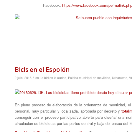
Facebook:
https://www.facebook.com/permalink.p
Bicis en el Espolón
/
2 julio, 2018
en
La bici en la ciudad
,
Política municipal de movilidad
,
Urbanismo
,
Ví
En pleno proceso de elaboración de la ordenanza de movilidad, el 
personal, muy particular y localizada, aprobada por decreto y
total
conseguir con el proceso participativo abierto para diseñar una no
circulación de bicicletas por las partes central y baja del paseo del 