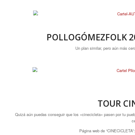
POLLOGÓMEZFOLK 2018
Un plan similar, pero aún más ce
TOUR CI
Quizá aún puedas conseguir que los «cinecicleta» pasen por tu pueblo
c
Página web de “CINECICLETA”