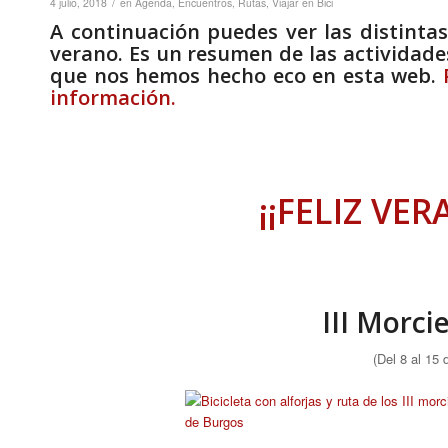
/
4 julio, 2018
en
Agenda
,
Encuentros
,
Rutas
,
Viajar en Bici
A continuación puedes ver las distintas
verano. Es un resumen de las actividade
que nos hemos hecho eco en esta web.
información.
¡¡FELIZ VER
III Morci
(Del 8 al 15 