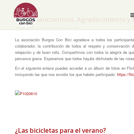
III Morciencuentros. Agradecimiento y 
/
16 julio, 2018
en
Encuentros
,
Viajar en Bici
La asociación Burgos Con Bici agradece a todos los participante
colaborador, la contribución de todos al respeto y conservación 
relajación y de buen rollo. Compartimos con todos la alegría de q
percance grave. Esperamos que todos hayáis disfrutado de las rutas,
En el siguiente enlace puedes acceder a un álbum de fotos en Flic
incluyendo las que nos enviéis los que habéis participado:
https://f
¿Las bicicletas para el verano?