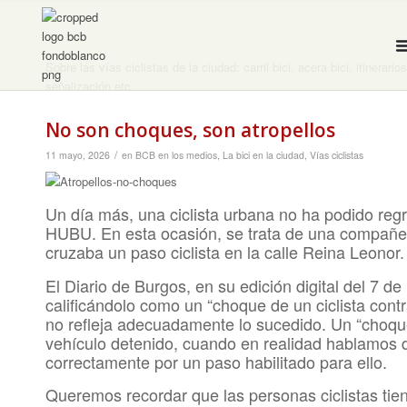
Sobre las vías ciclistas de la ciudad: carril bici, acera bici, itinera
señalización etc.
No son choques, son atropellos
/
11 mayo, 2026
en
BCB en los medios
,
La bici en la ciudad
,
Vías ciclistas
Un día más, una ciclista urbana no ha podido reg
HUBU. En esta ocasión, se trata de una compañer
cruzaba un paso ciclista en la calle Reina Leonor.
El Diario de Burgos, en su edición digital del 7 d
calificándolo como un “choque de un ciclista con
no refleja adecuadamente lo sucedido. Un “choque
vehículo detenido, cuando en realidad hablamos d
correctamente por un paso habilitado para ello.
Queremos recordar que las personas ciclistas tien