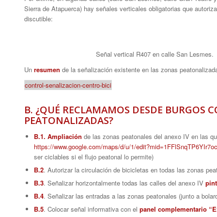
Sierra de Atapuerca) hay señales verticales obligatorias que autoriz
discutible:
Señal vertical R407 en calle San Lesmes.
Un
resumen
de la señalización existente en las zonas peatonalizadas
control-senalizacion-centro-bici
B. ¿QUÉ RECLAMAMOS DESDE BURGOS CO
PEATONALIZADAS?
B.1.
Ampliación
de las zonas peatonales del anexo IV en las q
https://www.google.com/maps/d/u/1/edit?mid=1FFlSnqTP6YIr
ser ciclables si el flujo peatonal lo permite)
B.2
. Autorizar la circulación de bicicletas en todas las zonas pea
B.3
. Señalizar horizontalmente todas las calles del anexo IV
pin
B.4
. Señalizar las entradas a las zonas peatonales (junto a bol
B.5
. Colocar señal informativa con el
panel complementario “E