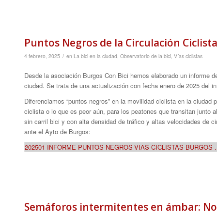
Puntos Negros de la Circulación Ciclist
/
4 febrero, 2025
en
La bici en la ciudad
,
Observatorio de la bici
,
Vías ciclistas
Desde la asociación Burgos Con Bici hemos elaborado un informe deta
ciudad. Se trata de una actualización con fecha enero de 2025 del i
Diferenciamos “puntos negros” en la movilidad ciclista en la ciudad po
ciclista o lo que es peor aún, para los peatones que transitan junto 
sin carril bici y con alta densidad de tráfico y altas velocidades de 
ante el Ayto de Burgos:
202501-INFORME-PUNTOS-NEGROS-VIAS-CICLISTAS-BURGOS-.-Act
Semáforos intermitentes en ámbar: No