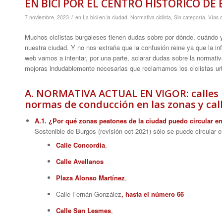
EN BICI POR EL CENTRO HISTORICO DE
/
7 noviembre, 2023
en
La bici en la ciudad
,
Normativa ciclista
,
Sin categoría
,
Vías c
Muchos ciclistas burgaleses tienen dudas sobre por dónde, cuándo 
nuestra ciudad. Y no nos extraña que la confusión reine ya que la i
web vamos a intentar, por una parte, aclarar dudas sobre la normativ
mejoras indudablemente necesarias que reclamamos los ciclistas u
A. NORMATIVA ACTUAL EN VIGOR: calles 
normas de conducción en las zonas y cal
A.1. ¿Por qué zonas peatones de la ciudad puedo circular en
Sostenible de Burgos (revisión oct-2021) sólo se puede circular en
Calle Concordia
,
Calle Avellanos
Plaza Alonso Martínez
,
Calle Fernán González
, hasta el número 66
Calle San Lesmes
,