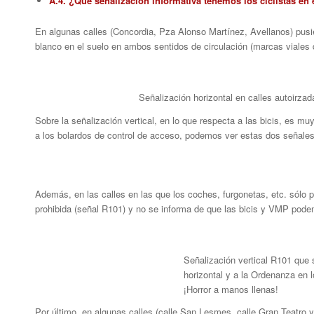
A.4. ¿Qué señalización informativa tenemos los ciclistas en 
En algunas calles (Concordia, Pza Alonso Martínez, Avellanos) pusie
blanco en el suelo en ambos sentidos de circulación (marcas viales d
Señalización horizontal en calles autoirzada
Sobre la señalización vertical, en lo que respecta a las bicis, es m
a los bolardos de control de acceso, podemos ver estas dos señales
Además, en las calles en las que los coches, furgonetas, etc. sólo 
prohibida (señal R101) y no se informa de que las bicis y VMP pode
Señalización vertical R101 que 
horizontal y a la Ordenanza en lo
¡Horror a manos llenas!
Por último, en algunas calles (calle San Lesmes, calle Gran Teatro y