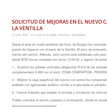
SOLICITUD DE MEJORAS EN EL NUEVO C
LA VENTILLA
/
27 junio, 2022
en
La bici en la ciudad
,
Urbanismo
,
Vías ciclistas
Desde el área de medio ambiente del Ayto. de Burgos han renovado r
puente de Capiscol con el barrio de la Ventilla. Al poco de estrenarlo
tramos del camino. Además, este camino está señalizado sólo para us
desde BCB hemos mandado con fecha 13-06-22, y registro de entrada
1.- Sustituir las señales verticales obligatorias R-410 de las entra
complementario S-860 con el texto “ZONA COMPARTIDA. PRIOR
2.- Mejorar la capa superficial del camino con arena fina compactada
acabado con aglomerado asfáltico similar a la ejecutada en paralelo 
3.- Colocar bolardos que impidan la entrada y circulación de vehícul
Podéis consultar el escrito completo a continuación, donde se aclara y