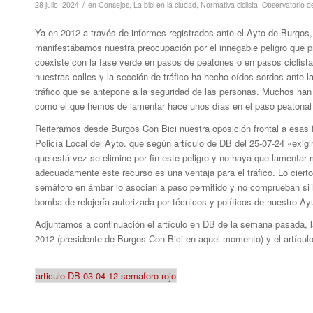
/
28 julio, 2024
en
Consejos
,
La bici en la ciudad
,
Normativa ciclista
,
Observatorio de
Ya en 2012 a través de informes registrados ante el Ayto de Burgos, p
manifestábamos nuestra preocupación por el innegable peligro que 
coexiste con la fase verde en pasos de peatones o en pasos ciclista
nuestras calles y la sección de tráfico ha hecho oídos sordos ante la
tráfico que se antepone a la seguridad de las personas. Muchos han
como el que hemos de lamentar hace unos días en el paso peatonal /
Reiteramos desde Burgos Con Bici nuestra oposición frontal a esas
Policía Local del Ayto. que según artículo de DB del 25-07-24 «exigi
que está vez se elimine por fin este peligro y no haya que lamentar 
adecuadamente este recurso es una ventaja para el tráfico. Lo cier
semáforo en ámbar lo asocian a paso permitido y no comprueban si h
bomba de relojería autorizada por técnicos y políticos de nuestro A
Adjuntamos a continuación el artículo en DB de la semana pasada, la
2012 (presidente de Burgos Con Bici en aquel momento) y el artícu
articulo-DB-03-04-12-semaforo-rojo