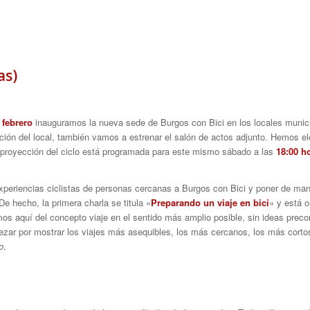
as)
 febrero
inauguramos la nueva sede de Burgos con Bici en los locales municip
ción del local, también vamos a estrenar el salón de actos adjunto. Hemos ele
 proyección del ciclo está programada para este mismo sábado a las
18:00 h
periencias ciclistas de personas cercanas a Burgos con Bici y poner de manif
De hecho, la primera charla se titula «
Preparando un viaje en bici
» y está 
os aquí del concepto viaje en el sentido más amplio posible, sin ideas prec
zar por mostrar los viajes más asequibles, los más cercanos, los más corto
o
.