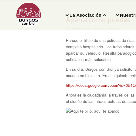
La Asociación
Nuestr
Aparca como puedas
/
21 febrero, 2012
en
Aparcabicis
Parece el título de una película de risa
complejo hospitalario. Los trabajadores
aparcar su vehículo. Resulta paradógico,
cotidianos más saludables.
En su día, Burgos con Bici ya solicitó 
acudan en bicicleta. En el siguiente en
https://docs.google.com/open?i
Ahora es la ciudadanía, a través de las 
el diseño de las infraestucturas de acces