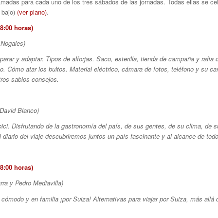
madas para cada uno de los tres sábados de las jornadas. Todas ellas se cele
 bajo)
(ver plano)
.
:00 horas)
 Nogales)
parar y adaptar. Tipos de alforjas. Saco, esterilla, tienda de campaña y raﬁa 
o. Cómo atar los bultos. Material eléctrico, cámara de fotos, teléfono y su c
tros sabios consejos.
(David Blanco)
ci. Disfrutando de la gastronomía del país, de sus gentes, de su clima, de 
 diario del viaje descubriremos juntos un país fascinante y al alcance de tod
:00 horas)
ra y Pedro Mediavilla)
, cómodo y en familia ¡por Suiza! Alternativas para viajar por Suiza, más allá d