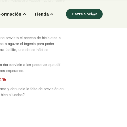
Inicio
/
Política de privacidad
/
2012
/
febrero
Formación
Tienda
Hazte Soci@!
ene previsto el acceso de bicicletas al
os a aguzar el ingenio para poder
ra facilite, uno de los hábitos
 dar servicio a las personas que allí
imos esperando.
GRh
lema y denuncia la falta de previsión en
s bien situados?