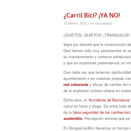
¿Carril Bici? ¡YA NO!
/
13 febrero, 2012
en
Vías ciclistas
¡QUIETOS, QUIETOS! ¡TRANQUILOS! ¡Q
Vaya por delante que la construcción de
Que hemos sido muy persistentes en que
su mantenimiento y correcta señalizaci
y que en ocasiones presentamos un inf
Que cada vez que tenemos oportunidad,
ayuntamiento o en nuestras propias ca
red coherente
y eficaz de carriles bici 
de la explosión ciclista urbana en nuest
Dicho esto, el “
Accidente de Barcelona
”
como en foros y blogs. De entre todo el
de la
falsa seguridad de los carriles-bici
sostenible
. Percepción errónea que se 
En BurgosConBici llevamos un tiempo man