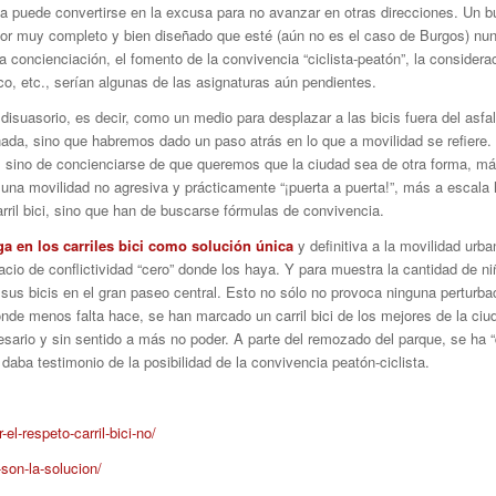
ea puede convertirse en la excusa para no avanzar en otras direcciones. Un b
 Por muy completo y bien diseñado que esté (aún no es el caso de Burgos) nu
a concienciación, el fomento de la convivencia “ciclista-peatón”, la consider
ico, etc., serían algunas de las asignaturas aún pendientes.
 disuasorio, es decir, como un medio para desplazar a las bicis fuera del asf
a, sino que habremos dado un paso atrás en lo que a movilidad se refiere. N
, sino de concienciarse de que queremos que la ciudad sea de otra forma, má
una movilidad no agresiva y prácticamente “¡puerta a puerta!”, más a escala
carril bici, sino que han de buscarse fórmulas de convivencia.
ga en los carriles bici como solución única
y definitiva a la movilidad urb
acio de conflictividad “cero” donde los haya. Y para muestra la cantidad de 
 sus bicis en el gran paseo central. Esto no sólo no provoca ninguna perturba
onde menos falta hace, se han marcado un carril bici de los mejores de la ciud
sario y sin sentido a más no poder. A parte del remozado del parque, se ha “
daba testimonio de la posibilidad de la convivencia peatón-ciclista.
-el-respeto-carril-bici-no/
-son-la-solucion/