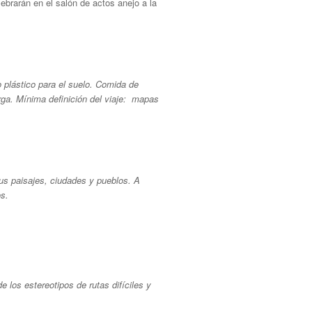
brarán en el salón de actos anejo a la
o plástico para el suelo. Comida de
arga. Mínima deﬁnición del viaje: mapas
sus paisajes, ciudades y pueblos. A
os.
e los estereotipos de rutas difíciles y