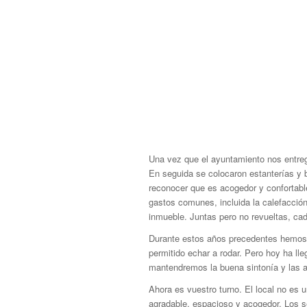
Una vez que el ayuntamiento nos entregó 
En seguida se colocaron estanterías y b
reconocer que es acogedor y confortab
gastos comunes, incluida la calefacción
inmueble. Juntas pero no revueltas, cad
Durante estos años precedentes hemo
permitido echar a rodar. Pero hoy ha ll
mantendremos la buena sintonía y las a
Ahora es vuestro turno. El local no es 
agradable, espacioso y acogedor. Los 