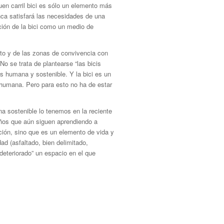
uen carril bici es sólo un elemento más
nca satisfará las necesidades de una
ación de la bici como un medio de
alto y de las zonas de convivencia con
o se trata de plantearse “las bicis
s humana y sostenible. Y la bici es un
 humana. Pero para esto no ha de estar
ana sostenible lo tenemos en la reciente
niños que aún siguen aprendiendo a
ción, sino que es un elemento de vida y
ad (asfaltado, bien delimitado,
deteriorado” un espacio en el que