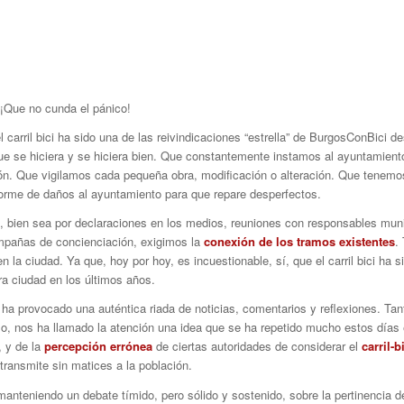
ue no cunda el pánico!
l carril bici ha sido una de las reivindicaciones “estrella” de BurgosConBici
 se hiciera y se hiciera bien. Que constantemente instamos al ayuntamiento
ón. Que vigilamos cada pequeña obra, modificación o alteración. Que tenemos,
orme de daños al ayuntamiento para que repare desperfectos.
 bien sea por declaraciones en los medios, reuniones con responsables muni
mpañas de concienciación, exigimos la
conexión de los tramos existentes
.
en la ciudad. Ya que, hoy por hoy, es incuestionable, sí, que el carril bici ha 
ra ciudad en los últimos años.
 ha provocado una auténtica riada de noticias, comentarios y reflexiones. T
lo, nos ha llamado la atención una idea que se ha repetido mucho estos días e
, y de la
percepción errónea
de ciertas autoridades de considerar el
carril-
transmite sin matices a la población.
teniendo un debate tímido, pero sólido y sostenido, sobre la pertinencia de 