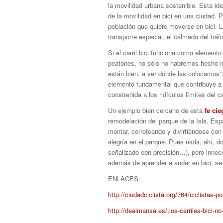
la movilidad urbana sostenible. Esta id
de la movilidad en bici en una ciudad.
población que quiere moverse en bici. L
transporte especial, el calmado del tráf
Si el carril bici funciona como elemento
peatones, no sólo no habremos hecho nad
están bien, a ver dónde las colocamos”
elemento fundamental que contribuye a 
constreñida a los ridículos límites del 
Un ejemplo bien cercano de esta
fe cie
remodelación del parque de la Isla. Esp
montar, correteando y divirtiéndose con
alegría en el parque. Pues nada, ahí, d
señalizado con precisión…), pero innece
además de aprender a andar en bici, se 
ENLACES:
http://ciudadciclista.org/764/ciclistas-por
http://dealmansa.es/¡los-carriles-bici-no