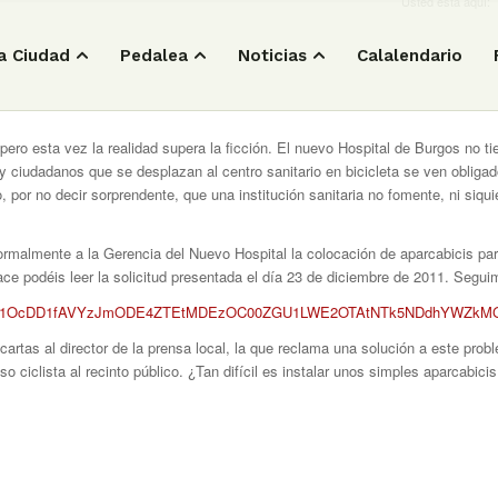
Usted está aquí:
a Ciudad
Pedalea
Noticias
Calalendario
, pero esta vez la realidad supera la ficción. El nuevo Hospital de Burgos no ti
 y ciudadanos que se desplazan al centro sanitario en bicicleta se ven obligad
 por no decir sorprendente, que una institución sanitaria no fomente, ni siquie
formalmente a la Gerencia del Nuevo Hospital la colocación de aparcabicis para
lace podéis leer la solicitud presentada el día 23 de diciembre de 2011. Segu
d=0B1Q1OcDD1fAVYzJmODE4ZTEtMDEzOC00ZGU1LWE2OTAtNTk5NDdhYWZkM
cartas al director de la prensa local, la que reclama una solución a este prob
o ciclista al recinto público. ¿Tan difícil es instalar unos simples aparcabici