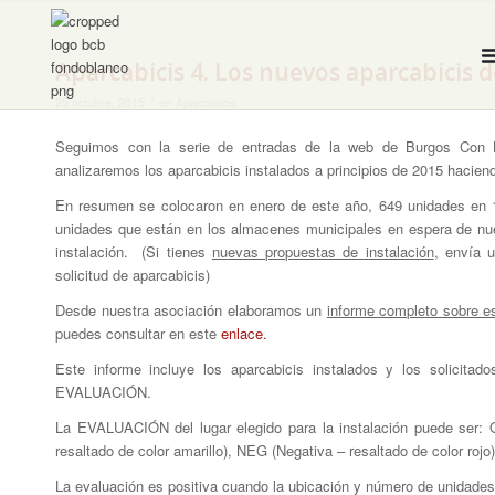
Aparcabicis 4. Los nuevos aparcabicis 
/
25 octubre, 2015
en
Aparcabicis
Seguimos con la serie de entradas de la web de Burgos Con Bi
analizaremos los aparcabicis instalados a principios de 2015 haciend
En resumen se colocaron en enero de este año, 649 unidades en 
unidades que están en los almacenes municipales en espera de n
instalación. (Si tienes
nuevas propuestas de instalación
, envía 
solicitud de aparcabicis)
Desde nuestra asociación elaboramos un
informe completo sobre e
puedes consultar en este
enlace.
Este informe incluye los aparcabicis instalados y los solicitado
EVALUACIÓN.
La EVALUACIÓN del lugar elegido para la instalación puede ser: O
resaltado de color amarillo), NEG (Negativa – resaltado de color rojo)
La evaluación es positiva cuando la ubicación y número de unidades