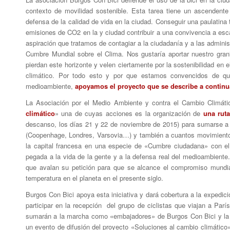
contexto de movilidad sostenible. Esta tarea tiene un ascendent
defensa de la calidad de vida en la ciudad. Conseguir una paulatina t
emisiones de CO2 en la y ciudad contribuir a una convivencia a es
aspiración que tratamos de contagiar a la ciudadanía y a las admini
Cumbre Mundial sobre el Clima. Nos gustaría aportar nuestro gran
pierdan este horizonte y velen ciertamente por la sostenibilidad en
climático. Por todo esto y por que estamos convencidos de que
medioambiente,
apoyamos el proyecto que se describe a continu
La Asociación por el Medio Ambiente y contra el Cambio Climáti
climático
» una de cuyas acciones es la organización de
una ruta
descanso, los días 21 y 22 de noviembre de 2015) para sumarse a o
(Coopenhage, Londres, Varsovia…) y también a cuantos movimientos
la capital francesa en una especie de «Cumbre ciudadana» con el f
pegada a la vida de la gente y a la defensa real del medioambiente.
que avalan su petición para que se alcance el compromiso mundi
temperatura en el planeta en el presente siglo.
Burgos Con Bici apoya esta iniciativa y dará cobertura a la expedi
participar en la recepción del grupo de ciclistas que viajan a Par
sumarán a la marcha como «embajadores» de Burgos Con Bici y la 
un evento de difusión del proyecto «Soluciones al cambio climático