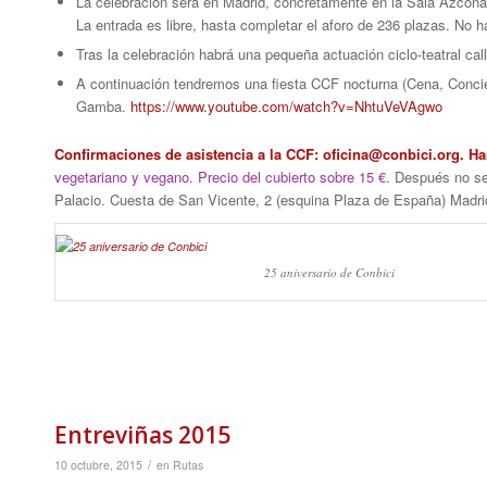
La celebración será en Madrid, concretamente en la Sala Azcona 
La entrada es libre, hasta completar el aforo de 236 plazas. No h
Tras la celebración habrá una pequeña actuación ciclo-teatral call
A continuación tendremos una fiesta CCF nocturna (Cena, Concie
Gamba.
https://www.youtube.com/watch?v=NhtuVeVAgwo
Confirmaciones de asistencia a la CCF:
oficina@conbici.org
. Ha
vegetariano y vegano. Precio del cubierto sobre 15 €.
Después no se 
Palacio. Cuesta de San Vicente, 2 (esquina Plaza de España) Madri
25 aniversario de Conbici
Entreviñas 2015
/
10 octubre, 2015
en
Rutas