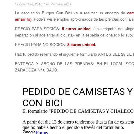
/
19 diciembre, 2015
en
Perros sueltos
La asociación Burgos Con Bici va a realizar un encargo de
cam
amarillo)
. Podéis ver ejemplos aproximados de las prendas con la se
PRECIO PARA SOCIOS:
5 euros unidad
. (La serigrafía del «l
separación al adelantar al ciclista» en la espalda del chaleco lo su
PRECIO PARA NO SOCIOS:
8
euros unidad.
Haz tu pedido rellenando el siguiente formulario ANTES DEL 28 
ENTREGA Y ABONO DE LAS PRENDAS: EN EL LOCAL SOCIA
ZARAGOZA Nº 6 BAJO.