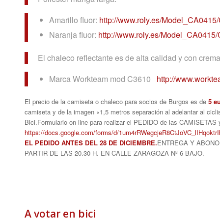
Amarillo fluor:
http://www.roly.es/Model_
CA0415/
Naranja fluor:
http://www.roly.es/Model_
CA0415/
El chaleco reflectante es de alta calidad y con crema
Marca Workteam mod C3610
http://www.workt
El precio de la camiseta o chaleco para socios de Burgos es de
5 e
camiseta y de la imagen «1,5 metros separación al adelantar al cicl
Bici.Formulario on-line para realizar el PEDIDO de las CAMISETA
https://docs.google.com/forms/
d/1um4rRWegcjeR8CtJoVC_
lIHqokt
EL PEDIDO ANTES DEL 28 DE DICIEMBRE.
ENTREGA Y ABONO 
PARTIR DE LAS 20.30 H. EN CALLE ZARAGOZA Nº 6 BAJO.
A votar en bici