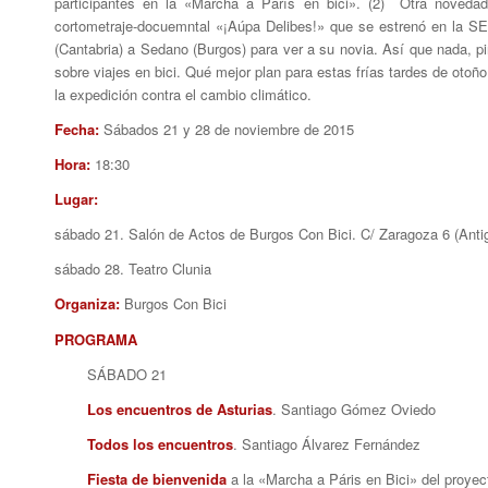
participantes en la «Marcha a París en bici». (2) Otra noveda
cortometraje-docuemntal «¡Aúpa Delibes!» que se estrenó en la SE
(Cantabria) a Sedano (Burgos) para ver a su novia. Así que nada, p
sobre viajes en bici. Qué mejor plan para estas frías tardes de oto
la expedición contra el cambio climático.
Fecha:
Sábados 21 y 28 de noviembre de 2015
Hora:
18:30
Lugar:
sábado 21. Salón de Actos de Burgos Con Bici. C/ Zaragoza 6 (Anti
sábado 28. Teatro Clunia
Organiza:
Burgos Con Bici
PROGRAMA
SÁBADO 21
Los encuentros de Asturias
. Santiago Gómez Oviedo
Todos los encuentros
. Santiago Álvarez Fernández
Fiesta de bienvenida
a la «Marcha a Páris en Bici» del proyec