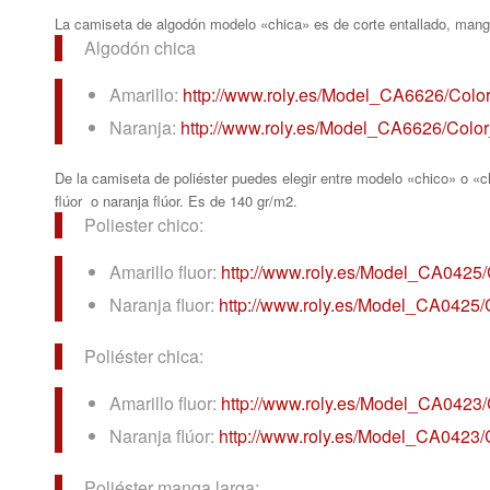
La camiseta de algodón modelo «chica» es de corte entallado, mang
Algodón chica
Amarillo:
http://www.roly.es/Model_
CA6626/Colo
Naranja:
http://www.roly.es/Model_
CA6626/Colo
De la camiseta de poliéster puedes elegir entre modelo «chico» o «
flúor o naranja flúor. Es de 140 gr/m2.
Poliester chico:
Amarillo fluor:
http://www.roly.es/Model_
CA0425/
Naranja fluor:
http://www.roly.es/Model_
CA0425/
Poliéster chica:
Amarillo fluor:
http://www.roly.es/Model_
CA0423/
Naranja flúor:
http://www.roly.es/Model_
CA0423/
Poliéster manga larga: