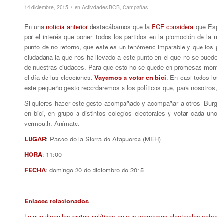
/
14 diciembre, 2015
en
Actividades BCB
,
Campañas
En una
noticia anterior
destacábamos que la
ECF considera
que Espa
por el interés que ponen todos los partidos en la promoción de 
punto de no retorno, que este es un fenómeno imparable y que los pa
ciudadana la que nos ha llevado a este punto en el que no se puede 
de nuestras ciudades. Para que esto no se quede en promesas mome
el día de las elecciones.
Vayamos a votar en bici
. En casi todos lo
este pequeño gesto recordaremos a los políticos que, para nosotros, 
Si quieres hacer este gesto acompañado y acompañar a otros, Burgos
en bici, en grupo a distintos colegios electorales y votar cada 
vermouth. Anímate.
LUGAR
: Paseo de la Sierra de Atapuerca (MEH)
HORA
: 11:00
FECHA
: domingo 20 de diciembre de 2015
Enlaces relacionados
Lo que dicen los partos políticos en sus programas electorales sobre 