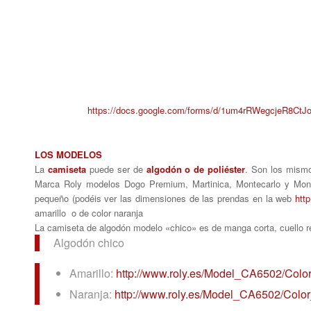
https://docs.google.com/forms/d/1um4rRWegcjeR8Ct
LOS MODELOS
La
camiseta
puede ser de
algodón o de poliéster
. Son los mism
Marca Roly modelos Dogo Premium, Martinica, Montecarlo y Montec
pequeño (podéis ver las dimensiones de las prendas en la web
htt
amarillo o de color naranja
La camiseta de algodón modelo «chico» es de manga corta, cuello r
Algodón chico
Amarillo:
http://www.roly.es/Model_
CA6502/Colo
Naranja:
http://www.roly.es/Model_
CA6502/Colo