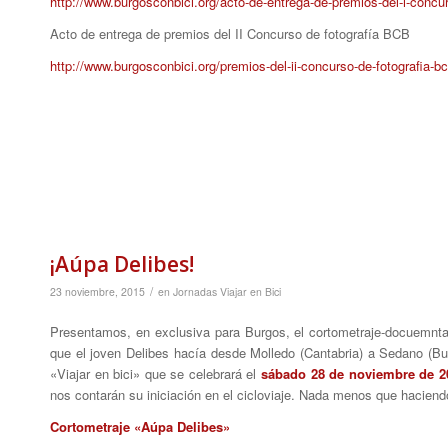
http://www.burgosconbici.org/acto-de-entrega-de-premios-del-i-concur
Acto de entrega de premios del II Concurso de fotografía BCB
http://www.burgosconbici.org/premios-del-ii-concurso-de-fotografia-b
¡Aúpa Delibes!
/
23 noviembre, 2015
en
Jornadas Viajar en Bici
Presentamos, en exclusiva para Burgos, el cortometraje-docuemntal
que el joven Delibes hacía desde Molledo (Cantabria) a Sedano (B
«Viajar en bici» que se celebrará el
sábado 28 de noviembre de 201
nos contarán su iniciación en el cicloviaje. Nada menos que haciendo
Cortometraje «Aúpa Delibes»