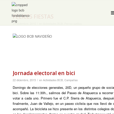
FELICES FIESTAS
/
24 diciembre, 2015
en
Actividades BCB
,
Perros sueltos
Jornada electoral en bici
/
22 diciembre, 2015
en
Actividades BCB
,
Campañas
Domingo de elecciones generales, 20D, un pequeño grupo de socias
bici. Sobre las 11:30h., salimos del Paseo de Atapuerca a recorrer
votar a cada uno. Primero fue el C.P. Sierra de Atapuerca, despu
finalmente, Juan de Vallejo, en un paseo ciclista que nos llevó de
acompañó. La bicicleta se hizo presente en los distintos colegios do