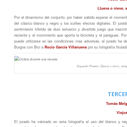
Llueva o nieve, 
Por el dinamismo del conjunto, por haber sabido esperar el momento j
del clásico blanco y negro y los sutiles efectos digitales. El jurad
sentimiento híbrido de duro esfuerzo y divertido juego que trasm
reciente y el movimiento que aporta la bicicleta y el paraguas. Por 
puede utilizarse en las condiciones mas adversas, el jurado ha de
Burgos con Bici a
Rocío García Villanueva
por su fotografía titula
Segundo Premio. Llueva o nieve, siemp
TERCE
Tomás
Melg
Viejo
El jurado ha valorado en esta fotografía el uso del blanco y ne