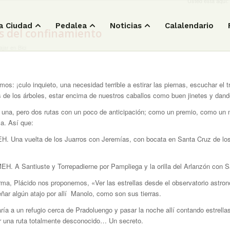
Usted está aquí:
a Ciudad
Pedalea
Noticias
Calalendario
s del confinamiento
ajar en Bici
 ¡culo inquieto, una necesidad terrible a estirar las piernas, escuchar el trin
s de los árboles, estar encima de nuestros caballos como buen jinetes y dand
una, pero dos rutas con un poco de anticipación; como un premio, como un me
a. Así que:
EH. Una vuelta de los Juarros con Jeremías, con bocata en Santa Cruz de los
EH. A Santiuste y Torrepadierne por Pampliega y la orilla del Arlanzón con Sa
a, Plácido nos proponemos, «Ver las estrellas desde el observatorio astron
ar algún atajo por allí Manolo, como son sus tierras.
ría a un refugio cerca de Pradoluengo y pasar la noche allí contando estrella
por una ruta totalmente desconocido… Un secreto.