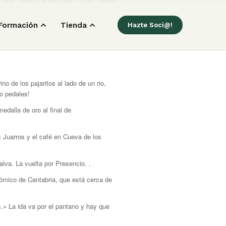
Inicio
/
Política de privacidad
/
2020
/
marzo
Formación
Tienda
Hazte Soci@!
o de los pajaritos al lado de un rio,
o pedales!
dalla de oro al final de
 Juarros y el café en Cueva de los
lva. La vuelta por Presencio. .
ómico de Cantabria, que está cerca de
s.» La ida va por el pantano y hay que