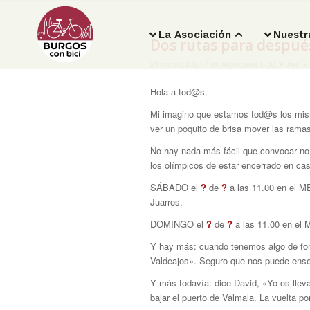
La Asociación
Nuestr
Dos rutas para despué
/
29 marzo, 2020
en
Actividades BCB
,
Rutas
,
Vi
Hola a tod@s.
Mi imagino que estamos tod@s los mismos:
ver un poquito de brisa mover las rama
No hay nada más fácil que convocar no 
los olímpicos de estar encerrado en cas
SÁBADO el
?
de
?
a las 11.00 en el M
Juarros.
DOMINGO el
?
de
?
a las 11.00 en el M
Y hay más: cuando tenemos algo de form
Valdeajos». Seguro que nos puede enseñ
Y más todavía: dice David, «Yo os lleva
bajar el puerto de Valmala. La vuelta 