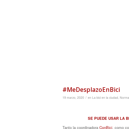
#MeDesplazoEnBici
/
19 marzo, 2020
en
La bici en la ciudad
,
Normati
SE PUEDE USAR LA B
Tanto la coordinadora
ConBici
, como co