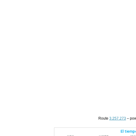
Route
3.257.273
– po