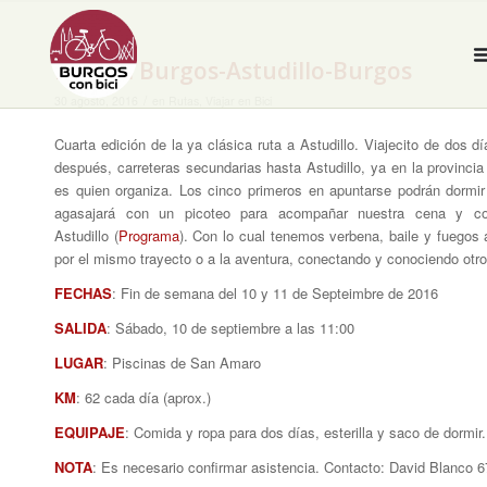
IV Ruta Burgos-Astudillo-Burgos
/
30 agosto, 2016
en
Rutas
,
Viajar en Bici
Cuarta edición de la ya clásica ruta a Astudillo. Viajecito de dos 
después, carreteras secundarias hasta Astudillo, ya en la provinci
es quien organiza. Los cinco primeros en apuntarse podrán dorm
agasajará con un picoteo para acompañar nuestra cena y c
Astudillo (
Programa
). Con lo cual tenemos verbena, baile y fuegos a
por el mismo trayecto o a la aventura, conectando y conociendo otro
FECHAS
: Fin de semana del 10 y 11 de Septeimbre de 2016
SALIDA
: Sábado, 10 de septiembre a las 11:00
LUGAR
: Piscinas de San Amaro
KM
: 62 cada día (aprox.)
EQUIPAJE
: Comida y ropa para dos días, esterilla y saco de dormi
NOTA
: Es necesario confirmar asistencia. Contacto: David Blanco 