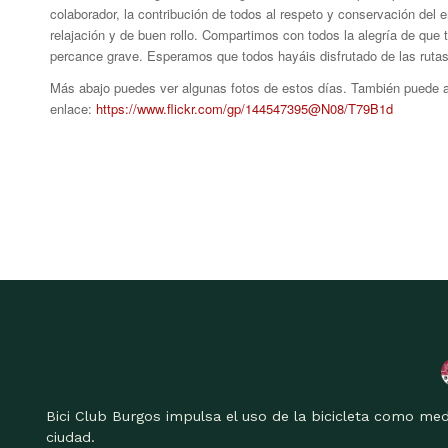
colaborador, la contribución de todos al respeto y conservación del 
relajación y de buen rollo. Compartimos con todos la alegría de que
percance grave. Esperamos que todos hayáis disfrutado de las rutas,
Más abajo puedes ver algunas fotos de estos días. También puede ac
enlace:
https://www.flickr.com/gp/144547395@N08/T79B1d
Bici Club Burgos impulsa el uso de la bicicleta como med
ciudad.