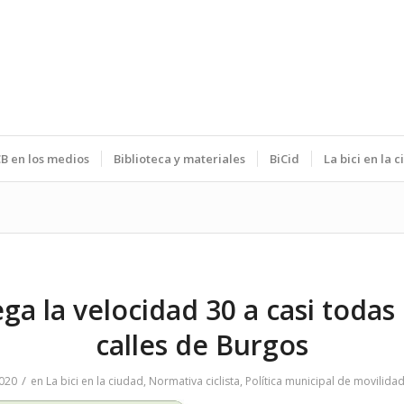
B en los medios
Biblioteca y materiales
BiCid
La bici en la 
ega la velocidad 30 a casi todas 
calles de Burgos
/
2020
en
La bici en la ciudad
,
Normativa ciclista
,
Política municipal de movilida