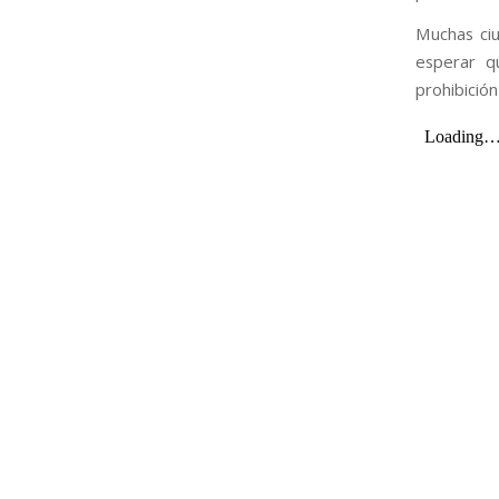
Muchas ci
esperar q
prohibició