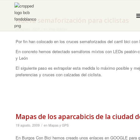
Nueva semaforización para ciclistas
/
20 agosto, 2009
en
Vías ciclistas
Por fin han colocado en los cruces semaforizados del carril bici con l
En concreto hemos detectado semáforos míxtos con LEDs peatón-ciclis
y León
El siguiente paso es extrapolar esta medida lo máximo posible y mej
preferencias y cruces con calzadas del ciclista.
Mapas de los aparcabicis de la ciudad 
/
19 agosto, 2009
en
Mapas y GPS
En Burgos Con Bici hemos creado unos enlaces en GOOGLE para que 