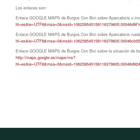
Los enlaces son:
Enlace GOOGLE MAPS de Burgos Con Bici sobre Aparcabicis u inver
hl=es&ie=UTF8&msa=0&msid=106239545158116379605.00046d9f1
Enlace GOOGLE MAPS de Burgos Con Bici sobre Aparcabicis rueda 
hl=es&ie=UTF8&msa=0&msid=106239545158116379605.00046cb0
Enlace GOOGLE MAPS de Burgos Con Bici sobre la situación de banc
http://maps.google.es/maps/ms?
hl=es&ie=UTF8&msa=0&msid=106239545158116379605.00046d924e