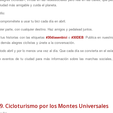
ciudad más amigable y cuida el planeta.
llo:
omprométete a usar tu bici cada día en abril.
uier parte, con cualquier destino. Haz amigos y pedalead juntos.
 tus historias con las etiquetas
#30díasenbici
o
#30DEB
. Publica en nuestr
s demás alegres ciclistas y únete a la conversación.
 todo abril y por lo menos una vez al día. Que cada día se convierta en el esl
de eventos de tu ciudad para más información sobre las marchas sociales, 
. Cicloturismo por los Montes Universales
en Bici