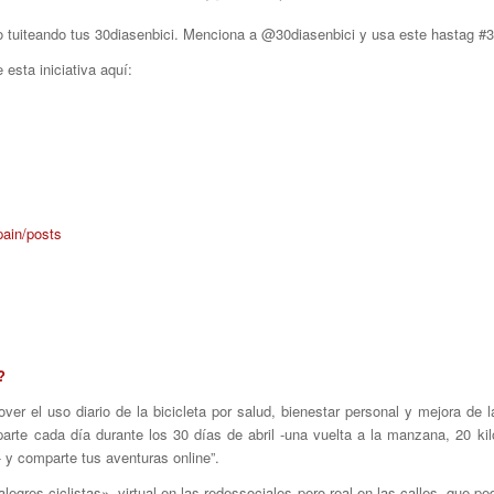
tuiteando tus 30diasenbici. Menciona a @30diasenbici y usa este hastag #30
esta iniciativa aquí:
pain/posts
?
er el uso diario de la bicicleta por salud, bienestar personal y mejora de 
parte cada día durante los 30 días de abril -una vuelta a la manzana, 20 kil
- y comparte tus aventuras online”.
gres ciclistas», virtual en las redessociales pero real en las calles, que p