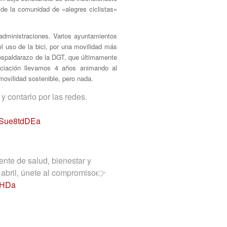
de la comunidad de «alegres ciclistas»
administraciones. Varios ayuntamientos
l uso de la bici, por una movilidad más
l espaldarazo de la DGT, que últimamente
ciación llevamos 4 años animando al
movilidad sostenible, pero nada.
y contarlo por las redes.
/QSue8tdDEa
nte de salud, bienestar y
1 abril, únete al compromiso👉
xHDa