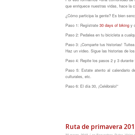
que enriquece nuestras vidas, hace la 
¿Cómo participa la gente? Es bien senci
Paso 1
: Regístrate
30 days of biking
y c
Paso 2
: Pedalea en tu bicicleta a cualq
Paso 3
: ¡Comparte tus historias! Tuitea
Haz un video. Sigue las historias de lo
Paso 4
: Repite los pasos 2 y 3 durante
Paso 5
: Estate atento al calendario 
culturales, etc.
Paso 6
: El día 30, ¡Celébralo!”
Ruta de primavera 2019
/
30 marzo, 2019
en
Encuentros
,
Rutas
,
Viajar 