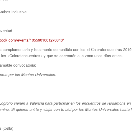
 Ambos inclusive.
Juventud
ebook.com/events/1055901001270340/
ta complementaria y totalmente compatible con los «I Caloretencuentros 201
n a los «Caloretencuentros» y que se acercarán a la zona unos días antes.
 amable convocatoria:
mo por los Montes Universales.
Logroño vienen a Valencia para participar en los encuentros de Rodamons e
amino. Si quieres unirte y viajar con tu bici por los Montes Universales hast
 (Cella)