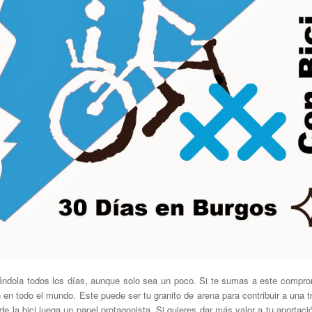
sándola todos los días, aunque solo sea un poco. Si te sumas a este comprom
en todo el mundo. Este puede ser tu granito de arena para contribuir a una t
 la bici juega un papel protagonista. Si quieres dar más valor a tu aportació