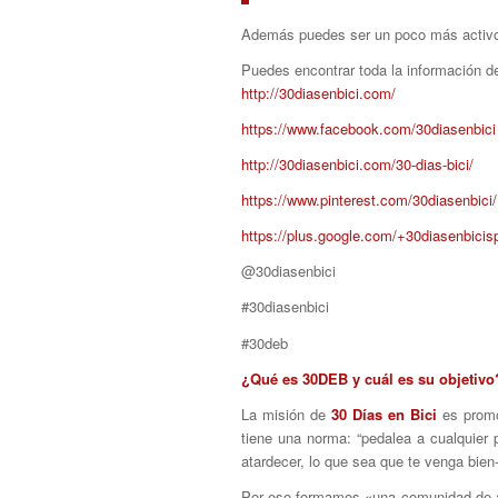
Además puedes ser un poco más activo 
Puedes encontrar toda la información de 
http://30diasenbici.com/
https://www.facebook.com/30diasenbici
http://30diasenbici.com/30-dias-bici/
https://www.pinterest.com/30diasenbici/
https://plus.google.com/+30diasenbicis
@30diasenbici
#30diasenbici
#30deb
¿Qué es 30DEB y cuál es su objetivo
La misión de
30 Días en Bici
es promov
tiene una norma: “pedalea a cualquier 
atardecer, lo que sea que te venga bien
Por eso formamos «una comunidad de ale