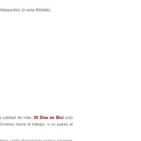
diasenbici (o este #30deb).
la calidad de vida.
30 Días en Bici
sólo
ómetros hasta el trabajo, o un paseo al
edalea unida diariamente porque creemos