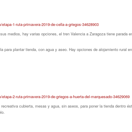
mo/etapa-1-ruta-primavera-2019-de-cella-a-griegos-34628903
sus medios, hay varias opciones, el tren Valencia a Zaragoza tiene parada en 
a para plantar tienda, con agua y aseo. Hay opciones de alojamiento rural en
smo/etapa-2-ruta-primavera-2019-de-griegos-a-huerta-del-marquesado-34629069
ecreativa cubierta, mesas y agua, sin aseos, para poner la tienda dentro ést
lo.