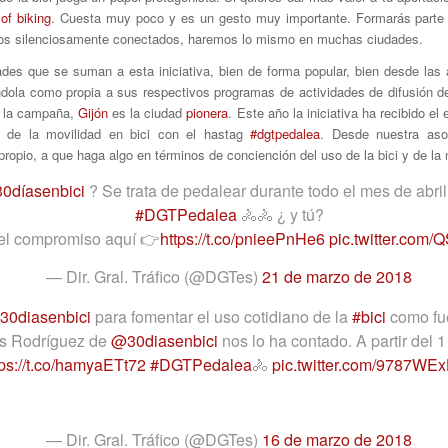
of biking
. Cuesta muy poco y es un gesto muy importante. Formarás parte 
todos silenciosamente conectados, haremos lo mismo en muchas ciudades.
es que se suman a esta iniciativa, bien de forma popular, bien desde las 
ándola como propia a sus respectivos programas de actividades de difusión de
e la campaña,
Gijón
es la ciudad
pionera
. Este año la iniciativa ha recibido e
ión de la movilidad en bici con el hastag
#dgtpedalea
. Desde nuestra aso
opio, a que haga algo en términos de conciención del uso de la bici y de la 
30díasenbici
? Se trata de pedalear durante todo el mes de abril 
#DGTPedalea
🚴‍🚴‍ ¿ y tú?
el compromiso aquí 👉
https://t.co/pnieePnHe6
pic.twitter.com
— Dir. Gral. Tráfico (@DGTes)
21 de marzo de 2018
30diasenbici
para fomentar el uso cotidiano de la
#bici
como fue
os Rodríguez de
@30diasenbici
nos lo ha contado. A partir del 
tps://t.co/hamyaETt72
#DGTPedalea
🚴‍
pic.twitter.com/9787WE
— Dir. Gral. Tráfico (@DGTes)
16 de marzo de 2018