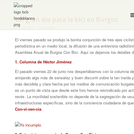
Un gran día para la bici en Burgos
/
27 junio, 2012
en
Agenda
El viernes pasado se produjo la bonita conjunción de tres ejes cicli
periodística en un medio local, la difusión de una entrevista radiofó
Asamblea Anual de Burgos Con Bici. Aquí os dejamos los detalles de
1. Columna de Héctor Jiménez
El pasado viernes 22 de junio nos despertábamos con la columna d
arrojando algo más de sensatez y buen discurrir sobre la tan traída 
más decidida y clara hecha por los medios de comunicación burgalese
es un punto de vista que desde este foro hemos reivindicado por act
revés. La movilidad sostenible no depende de la segregación de usuar
infraestructuras específicas, sino de la conciencia ciudadana de q
Con-vi-ven-cia
.