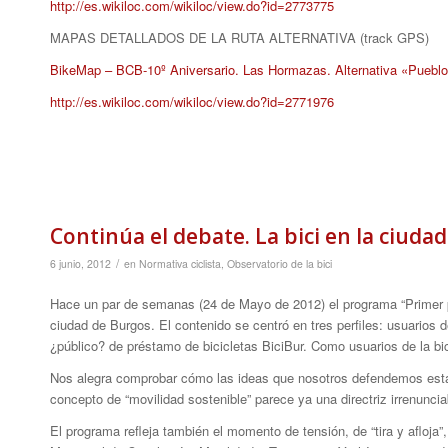
http://es.wikiloc.com/wikiloc/view.do?id=2773775
MAPAS DETALLADOS DE LA RUTA ALTERNATIVA (track GPS)
BikeMap – BCB-10º Aniversario. Las Hormazas. Alternativa «Pueb
http://es.wikiloc.com/wikiloc/view.do?id=2771976
Continúa el debate. La bici en la ciudad
/
6 junio, 2012
en
Normativa ciclista
,
Observatorio de la bici
Hace un par de semanas (24 de Mayo de 2012) el programa “Primer p
ciudad de Burgos. El contenido se centró en tres perfiles: usuarios d
¿público? de préstamo de bicicletas BiciBur. Como usuarios de la bi
Nos alegra comprobar cómo las ideas que nosotros defendemos está
concepto de “movilidad sostenible” parece ya una directriz irrenuncia
El programa refleja también el momento de tensión, de “tira y afloja”