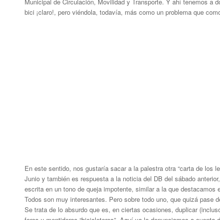
Municipal de Circulación, Movilidad y Transporte. Y ahí tenemos a d
bici ¡claro!, pero viéndola, todavía, más como un problema que com
En este sentido, nos gustaría sacar a la palestra otra “carta de los 
Junio y también es respuesta a la noticia del DB del sábado anterior,
escrita en un tono de queja impotente, similar a la que destacamos 
Todos son muy interesantes. Pero sobre todo uno, que quizá pase des
Se trata de lo absurdo que es, en ciertas ocasiones, duplicar (inclus
foros y mentideros “bicicleteros”. Aquí ya lo denunciamos a cuenta del