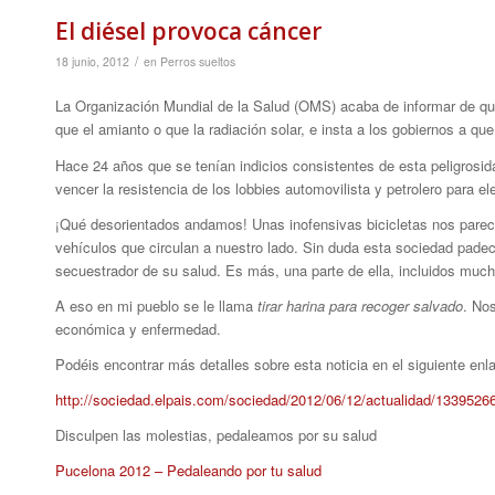
El diésel provoca cáncer
/
18 junio, 2012
en
Perros sueltos
La Organización Mundial de la Salud (OMS) acaba de informar de qu
que el amianto o que la radiación solar, e insta a los gobiernos a q
Hace 24 años que se tenían indicios consistentes de esta peligrosi
vencer la resistencia de los lobbies automovilista y petrolero para e
¡Qué desorientados andamos! Unas inofensivas bicicletas nos parec
vehículos que circulan a nuestro lado. Sin duda esta sociedad pade
secuestrador de su salud. Es más, una parte de ella, incluidos muchos
A eso en mi pueblo se le llama
tirar harina para recoger salvado
. No
económica y enfermedad.
Podéis encontrar más detalles sobre esta noticia en el siguiente enl
http://sociedad.elpais.com/sociedad/2012/06/12/actualidad/133952
Disculpen las molestias, pedaleamos por su salud
Pucelona 2012 – Pedaleando por tu salud