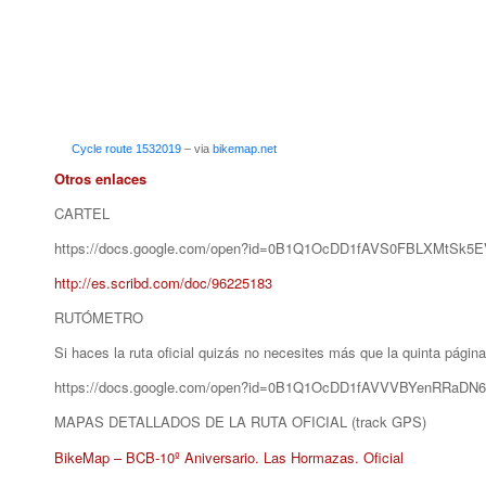
Cycle route 1532019
– via
bikemap.net
Otros enlaces
CARTEL
https://docs.google.com/open?id=0B1Q1OcDD1fAVS0FBLXMtSk5
http://es.scribd.com/doc/96225183
RUTÓMETRO
Si haces la ruta oficial quizás no necesites más que la quinta página.
https://docs.google.com/open?id=0B1Q1OcDD1fAVVVBYenRRaDN
MAPAS DETALLADOS DE LA RUTA OFICIAL (track GPS)
BikeMap – BCB-10º Aniversario. Las Hormazas. Oficial