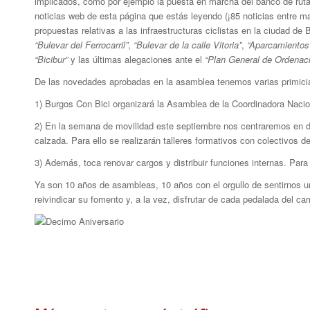
implicados, como por ejemplo la puesta en marcha del banco de rut
noticias web de esta página que estás leyendo (¡85 noticias entre m
propuestas relativas a las infraestructuras ciclistas en la ciudad d
“Bulevar del Ferrocarril”
,
“Bulevar de la calle Vitoria”
,
“Aparcamientos 
“Bicibur”
y las últimas alegaciones ante el
“Plan General de Ordenac
De las novedades aprobadas en la asamblea tenemos varias primici
1) Burgos Con Bici organizará la Asamblea de la Coordinadora Nacion
2) En la semana de movilidad este septiembre nos centraremos en dif
calzada. Para ello se realizarán talleres formativos con colectivos d
3) Además, toca renovar cargos y distribuir funciones internas. Pa
Ya son 10 años de asambleas, 10 años con el orgullo de sentirnos un r
reivindicar su fomento y, a la vez, disfrutar de cada pedalada del ca