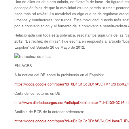
Uno de ellos es de cierto calado, de filosofía de base. No figurará e
concepción falaz de que la movilidad es una partida “a tres”: peaton
nada más “al revés”. La movilidad es algo que ha de regularse atendi
urbanos y conductores, por turnos. Esta movilidad, cuando más sosten
por la concienciación y el fomento de la convivencia peatón-ciclist
Relacionada con toda esta polémica, rescatamos aquí una de las “car
2012: “Estrechez de miras”. Fue escrita en respuesta al artículo “Los
Espolón” del Sábado 26 de Mayo de 2012:
ENLACES
A la noticia del DB sobre la prohibición en el Espolón:
https://docs.google.com/open?id=0B1Q1OcDD1fAVOTM4U3RpbXZ
Carta de los lectores en DB:
http://www.diariodeburgos.es/ParticipaDetalle.aspx?id=CD0E0C1
Análisis de BCB de la anterior ordenanza:
https://docs.google.com/open?id=0B1Q1OcDD1fAVN0QzUm96TU