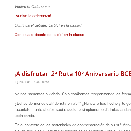
Vuelve la Ordenanza
¡Vuelve la ordenanza!
Continúa el debate. La bici en la ciudad
Continua el debate de la bici en la ciudad
¡A disfrutar! 2ª Ruta 10º Aniversario BC
/
8 junio, 2012
en
Rutas
No nos habíamos olvidado. Sólo estábamos reorganizando las fechas
¿Echas de menos salir de ruta en bici? ¿Nunca lo has hecho y te g
¡apúntate! Tanto si eres socia, socio, o simplemente disfrutas andan
pedaleando.
En el contexto de las actividades de conmemoración de su 10º Aniv
bici de dos días ¡¿Qué mejor manera de celebrarlo?! Será el 23 y 24 