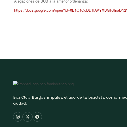
Alegaciones de BCB a la anterior ordenanza:
https://docs.google.com/open?id=0B1Q1OcDD1fAVYXBGTGlnaDN2
Bici Club Burgos impulsa el uso de la bicicleta como med
ciudad.