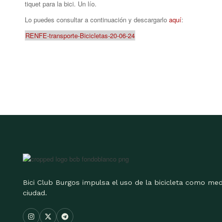
tiquet para la bici. Un lío.
Lo puedes consultar a continuación y descargarlo
aquí
:
RENFE-transporte-Bicicletas-20-06-24
Bici Club Burgos impulsa el uso de la bicicleta como med
ciudad.