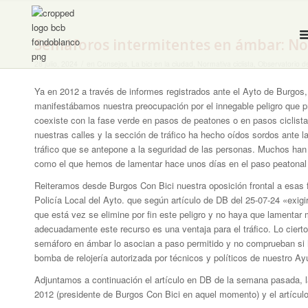
Semáforos intermitentes en ámbar: No
/
28 julio, 2024
en
Consejos
,
La bici en la ciudad
,
Normativa ciclista
,
Observatorio de
Ya en 2012 a través de informes registrados ante el Ayto de Burgos, p
manifestábamos nuestra preocupación por el innegable peligro que 
coexiste con la fase verde en pasos de peatones o en pasos ciclista
nuestras calles y la sección de tráfico ha hecho oídos sordos ante la
tráfico que se antepone a la seguridad de las personas. Muchos han
como el que hemos de lamentar hace unos días en el paso peatonal /
Reiteramos desde Burgos Con Bici nuestra oposición frontal a esas
Policía Local del Ayto. que según artículo de DB del 25-07-24 «exigi
que está vez se elimine por fin este peligro y no haya que lamentar 
adecuadamente este recurso es una ventaja para el tráfico. Lo cier
semáforo en ámbar lo asocian a paso permitido y no comprueban si h
bomba de relojería autorizada por técnicos y políticos de nuestro A
Adjuntamos a continuación el artículo en DB de la semana pasada, la
2012 (presidente de Burgos Con Bici en aquel momento) y el artícu