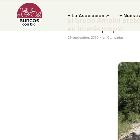
La Asociación
Nuestr
El Grupo Antolín prete
en interés propio
/
29 septiembre, 2020
en
Campañas