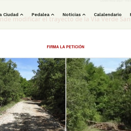
Usted está aquí:
Inic
a Ciudad
Pedalea
Noticias
Calalendario
nde modificar el trayecto de la Vía Verde S
FIRMA LA PETICIÓN