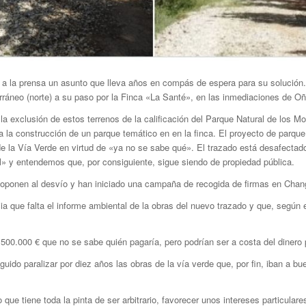
 a la prensa un asunto que lleva años en compás de espera para su solución. 
rráneo (norte) a su paso por la Finca «La Santé», en las inmediaciones de Oñ
la exclusión de estos terrenos de la calificación del Parque Natural de los M
la construcción de un parque temático en en la finca. El proyecto de parque
e la Vía Verde en virtud de «ya no se sabe qué». El trazado está desafectado 
 y entendemos que, por consiguiente, sigue siendo de propiedad pública.
 oponen al desvío y han iniciado una campaña de recogida de firmas en Chan
 que falta el informe ambiental de la obras del nuevo trazado y que, según el
500.000 € que no se sabe quién pagaría, pero podrían ser a costa del dinero 
eguido paralizar por diez años las obras de la vía verde que, por fin, iban a b
ue tiene toda la pinta de ser arbitrario, favorecer unos intereses particulares