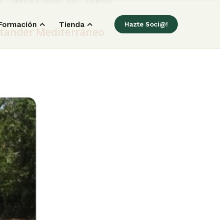
io
/
Política de privacidad
/
2020
/
septiembre
Formación
Tienda
Hazte Soci@!
antander Mediterráneo