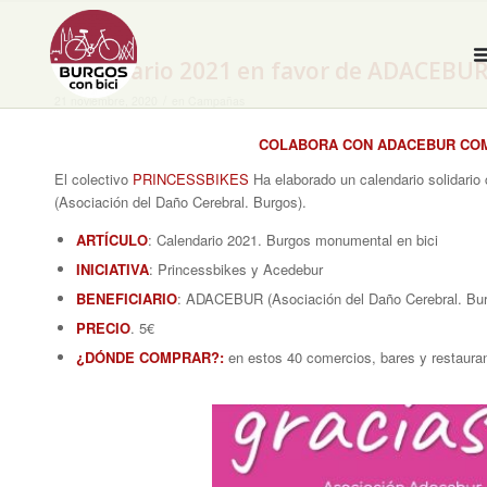
Calendario 2021 en favor de ADACEBUR. 
/
21 noviembre, 2020
en
Campañas
COLABORA CON ADACEBUR COM
El colectivo
PRINCESSBIKES
Ha elaborado un calendario solidario
(Asociación del Daño Cerebral. Burgos).
ARTÍCULO
: Calendario 2021. Burgos monumental en bici
INICIATIVA
: Princessbikes y Acedebur
BENEFICIARIO
: ADACEBUR (Asociación del Daño Cerebral. Bur
PRECIO
. 5€
¿DÓNDE COMPRAR?:
en estos 40 comercios, bares y restauran