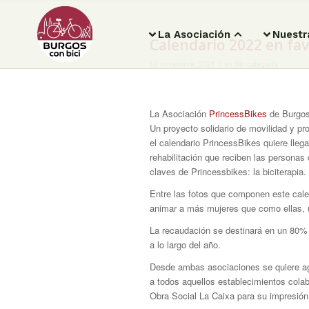
La Asociación
Nuestr
Calendario 2022 en fav
/
12 noviembre, 2021
en
Sin categoría
La Asociación
PrincessBikes
de Burgos
Un proyecto solidario de movilidad y pr
el calendario PrincessBikes quiere lleg
rehabilitación que reciben las persona
claves de Princessbikes: la biciterapia.
Entre las fotos que componen este calen
animar a más mujeres que como ellas, u
La recaudación se destinará en un 80% 
a lo largo del año.
Desde ambas asociaciones se quiere agr
a todos aquellos establecimientos cola
Obra Social La Caixa para su impresión