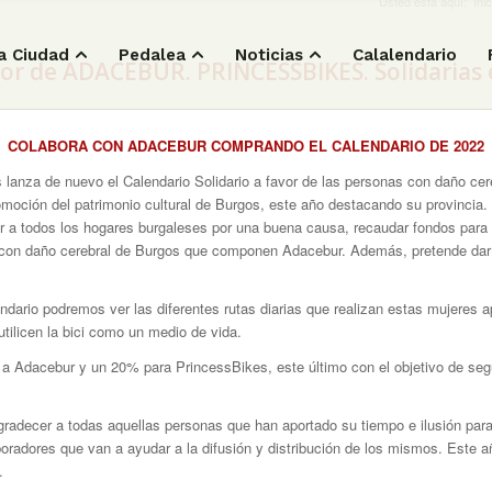
Usted está aquí:
Inic
a Ciudad
Pedalea
Noticias
Calalendario
or de ADACEBUR. PRINCESSBIKES. Solidarias e
COLABORA CON ADACEBUR COMPRANDO EL CALENDARIO DE 2022
 lanza de nuevo el Calendario Solidario a favor de las personas con daño cer
omoción del patrimonio cultural de Burgos, este año destacando su provincia. 
ar a todos los hogares burgaleses por una buena causa, recaudar fondos para c
s con daño cerebral de Burgos que componen Adacebur. Además, pretende dar 
dario podremos ver las diferentes rutas diarias que realizan estas mujeres a
tilicen la bici como un medio de vida.
a Adacebur y un 20% para PrincessBikes, este último con el objetivo de segu
adecer a todas aquellas personas que han aportado su tiempo e ilusión para
boradores que van a ayudar a la difusión y distribución de los mismos. Este 
.