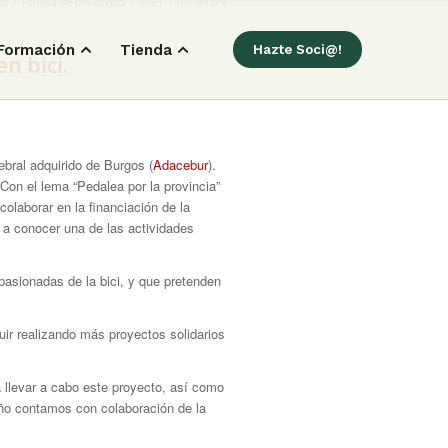
io
/
Política de privacidad
/
2021
/
noviembre
Formación
Tienda
Hazte Soci@!
n bici.
ebral adquirido de Burgos (
Adacebur
).
Con el lema “Pedalea por la provincia”
olaborar en la financiación de la
a conocer una de las actividades
pasionadas de la bici, y que pretenden
ir realizando más proyectos solidarios
 llevar a cabo este proyecto, así como
año contamos con colaboración de la