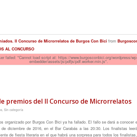
iados. II Concurso de Microrrelatos de Burgos Con Bici
from
Burgoscon
OS AL CONCURSO
er failed: "Cannot load script at: https://www.burgosconbici.org/wordpress/wp
embedder/assets/js/pdfjs/pdf.worker.min.js".
e premios del II Concurso de Microrrelatos
os
,
Sin categoría
tos organizado por Burgos Con Bici ya ha fallado. El fallo se dará a conocer
 de diciembre de 2016, en el Bar Carabás a las 20:30. Los finalistas leerá
iente de fiesta literaria en el que habrá una sorpresa para todos los finalis