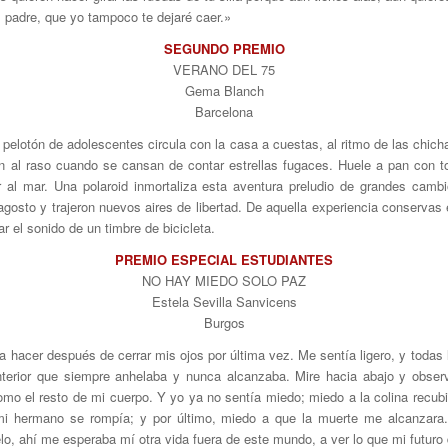
 padre, que yo tampoco te dejaré caer.»
SEGUNDO PREMIO
VERANO DEL 75
Gema Blanch
Barcelona
pelotón de adolescentes circula con la casa a cuestas, al ritmo de las chich
en al raso cuando se cansan de contar estrellas fugaces. Huele a pan con 
ar al mar. Una polaroid inmortaliza esta aventura preludio de grandes cam
agosto y trajeron nuevos aires de libertad. De aquella experiencia conservas
r el sonido de un timbre de bicicleta.
PREMIO ESPECIAL ESTUDIANTES
NO HAY MIEDO SOLO PAZ
Estela Sevilla Sanvicens
Burgos
a hacer después de cerrar mis ojos por última vez. Me sentía ligero, y todas
nterior que siempre anhelaba y nunca alcanzaba. Mire hacia abajo y obser
mo el resto de mi cuerpo. Y yo ya no sentía miedo; miedo a la colina recubi
 mi hermano se rompía; y por último, miedo a que la muerte me alcanzara. 
ielo, ahí me esperaba mí otra vida fuera de este mundo, a ver lo que mi futuro