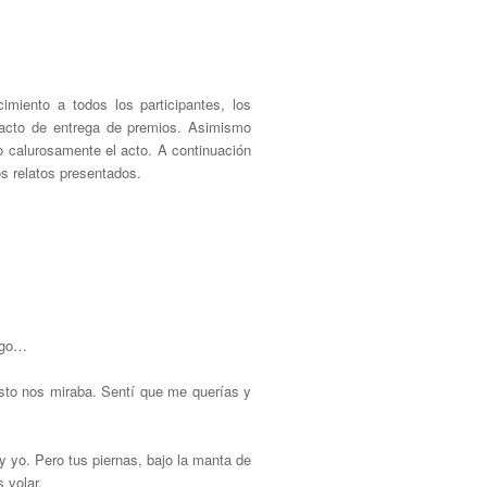
miento a todos los participantes, los
 acto de entrega de premios. Asimismo
o calurosamente el acto. A continuación
os relatos presentados.
tigo…
gosto nos miraba. Sentí que me querías y
y yo. Pero tus piernas, bajo la manta de
 volar.