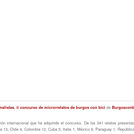
nalistas. ii concurso de microrrelatos de burgos con bici
de
Burgosconb
ón internacional que ha adquirido el concurso. De los 341 relatos present
ina 13, Chile 4, Colombia 12, Cuba 3, Italia 1, México 9, Paraguay 1, Repúbl