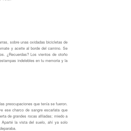
arras, sobre unas oxidadas bicicletas de
tomate y aceite al borde del camino. Se
bios. ¿Recuerdas? Los vientos de otoño
 estampas indelebles en tu memoria y la
 las preocupaciones que tenía se fueron.
ve ese charco de sangre escarlata que
erta de grandes rocas afiladas; miedo a
Aparté la vista del suelo, ahí ya solo
 deparaba.