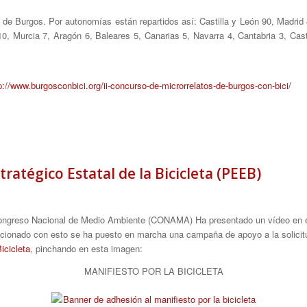
on de Burgos. Por autonomías están repartidos así: Castilla y León 90, Madri
0, Murcia 7, Aragón 6, Baleares 5, Canarias 5, Navarra 4, Cantabria 3, Cast
p://www.burgosconbici.org/ii-concurso-de-microrrelatos-de-burgos-con-bici/
tratégico Estatal de la Bicicleta (PEEB)
 Congreso Nacional de Medio Ambiente (CONAMA) Ha presentado un vídeo en e
elacionado con esto se ha puesto en marcha una campaña de apoyo a la solici
icicleta
, pinchando en esta imagen:
MANIFIESTO POR LA BICICLETA