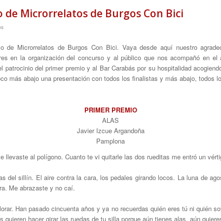
o de Microrrelatos de Burgos Con Bici
os
 de Microrrelatos de Burgos Con Bici. Vaya desde aquí nuestro agradeci
ores en la organización del concurso y al público que nos acompañó en el
patrocinio del primer premio y al Bar Carabás por su hospitalidad acogiend
co más abajo una presentación con todos los finalistas y más abajo, todos l
PRIMER PREMIO
ALAS
Javier Izcue Argandoña
Pamplona
 llevaste al polígono. Cuanto te vi quitarle las dos rueditas me entró un vér
s del sillín. El aire contra la cara, los pedales girando locos. La luna de a
ra. Me abrazaste y no caí.
llorar. Han pasado cincuenta años y ya no recuerdas quién eres tú ni quién so
quieren hacer girar las ruedas de tu silla porque aún tienes alas, aún quieres