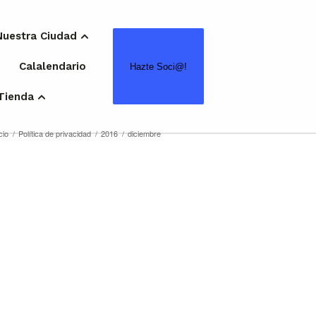
Nuestra Ciudad
Calalendario
Hazte Soci@!
Tienda
cio
/
Política de privacidad
/
2016
/
diciembre