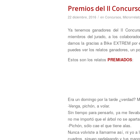
Premios del II Concurs
/
22 diciembre, 2016
en
Concursos
,
Microrrelat
Ya tenemos ganadores del II Concurso
miembros del jurado, a los colaborad
damos la gracias a Bike EXTREM por el 
puedes ver los relatos ganadores, un po
Estos son los relatos
PREMIADOS
:
Era un domingo por la tarde ¿verdad? Me
-Venga, pichón, a volar.
Sin tiempo para pensarlo, ya me llevaba
no me importó que el árbol no se aparta
-Pichón, sólo cae el que tiene alas.
Nunca volviste a llamarme así, ni yo a 
cuadros, siguen pedaleando y tus manos 