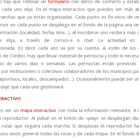
o hay que rellenar un
formulario
con datos de contacto y estab
cada uno elija. En el mapa interactivo que puedes ver más a
marchas que ya están organizadas. Cada punto es fin-inicio de un
ursor en cada punto se despliega en el fondo de la página una ve
ormación (localidad, fecha, kms…). Al inscribirse uno recibirá más 
 elija, a través de correo-e o chat. La actividad es 
ionada. Es decir cada uno va por su cuenta, al estilo de los
as de ConBici. Hay que llevar material de pernocta y todo lo neces
ici de varios días o semanas. Las pernoctas están previstas
 por instituciones o colectivos colaboradores de los municipios p
deportivos, locales, descampados…). Ocasionalmente puede ser u
daje que cada uno gestionará.
ERACTIVO
es ver un
mapa interactivo
con toda la información relevante. A l
 reproductor. Al pulsar en el botón de «play» se despliegan día
 rutas que seguirá cada marcha. Si desplazas el reproductor has
una visión general todas las rutas y de cada etapa. En el fondo d