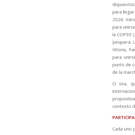
dispuestos
para llegar
2026. Vari
para unirs
la COP30 (
Junquera. 
Vitoria, P
para unirs
punto de c
de la march
O sea, qu
internacio
propositiv
contexto d
PARTICIPA
Cada uno p