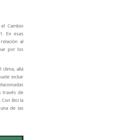
 el Cambio
31. En esas
elación al
mar por los
clima, allá
ele incluir
elacionadas
a través de
 Con Bici la
una de las