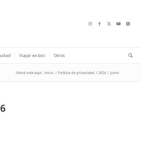
ciudad
Viajar en bici
Otros
Usted está aquí:
Inicio
/
Política de privacidad
/
2026
/
junio
26