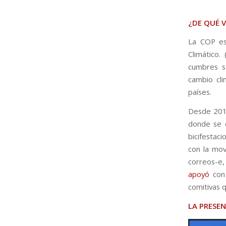
¿DE QUÉ 
La COP es
Climático.
cumbres s
cambio cli
países.
Desde 2015
donde se c
bicifestac
con la mov
correos-e, 
apoyó
con 
comitivas 
LA PRESEN