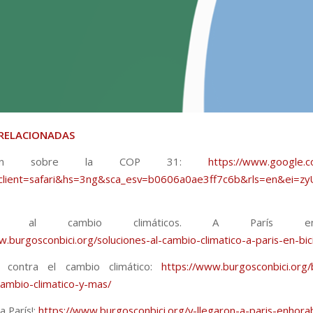
 RELACIONADAS
mación sobre la COP 31:
https://www.google.c
client=safari&hs=3ng&sca_esv=b0606a0ae3ff7c6b&rls=en
ones al cambio climáticos. A París e
w.burgosconbici.org/soluciones-al-cambio-climatico-a-paris-en-bic
da contra el cambio climático:
https://www.burgosconbici.org/b
cambio-climatico-y-mas/
a París!:
https://www.burgosconbici.org/y-llegaron-a-paris-enhor