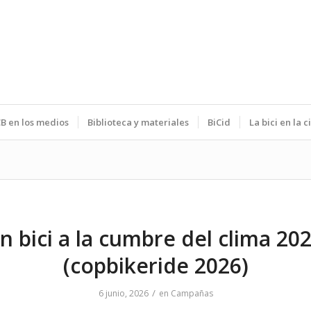
B en los medios
Biblioteca y materiales
BiCid
La bici en la 
n bici a la cumbre del clima 20
(copbikeride 2026)
/
6 junio, 2026
en
Campañas