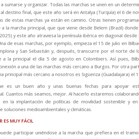
 a sumarse y organizar. Todas las marchas se unen en un determ
 al destino final, que este año será en Antalya (Turquía) el 6 de 
as de estas marchas ya están en camino. Otras tienen programad
e a la marcha principal, que que viene desde Belem (Brazil) donde
2025) y este año atraviesa la península ibérica en diagonal desde 
Una de esas marchas, por ejemplo, empieza el 15 de julio en Bilba
amplona y San Sebastián y, después, transcurre por el norte de lo
e a la principal el día 5 de agosto en Colombiers. Así pues, Bilb
onexión a una de las marchas más cercano a Burgos. Por otra part
a principal más cercano a nosotros es Sigüenza (Guadalajara) el 19
e es un buen año y unas buenas fechas para apoyar esta 
nal. Cuantos más seamos, mejor. Al hacerlo estaremos colaboran
a en la implantación de políticas de movilidad sostenible y en
e soluciones medioambientales y climáticas.
R ES MUY FÁCIL
uede participar uniéndose a la marcha que prefiera en el tramo