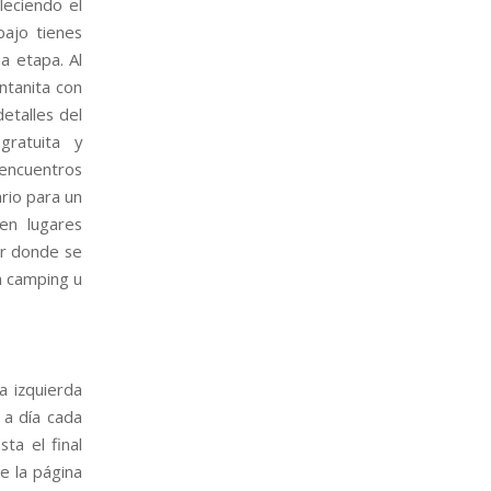
leciendo el
bajo tienes
a etapa. Al
ntanita con
detalles del
gratuita y
 encuentros
ario para un
 en lugares
or donde se
n camping u
a izquierda
 a día cada
ta el final
e la página