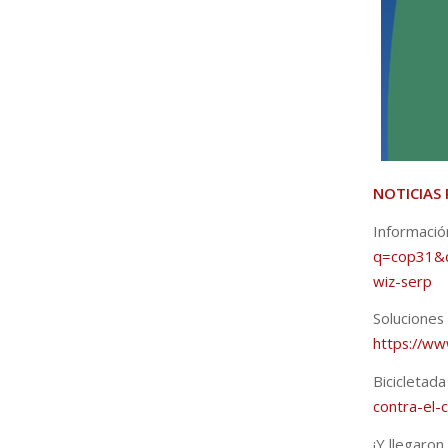
NOTICIAS
Infor
q=cop31&
wiz-serp
Soluci
https://ww
Bicicleta
contra-el-
¡Y llegaron 