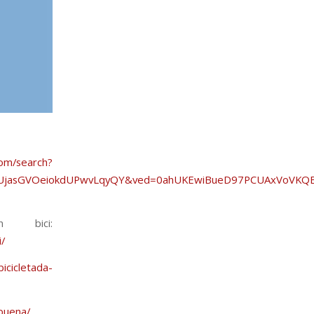
om/search?
&ei=zyUjasGVOeiokdUPwvLqyQY&ved=0ahUKEwiBueD97PCUAxV
n bici:
i/
icicletada-
abuena/