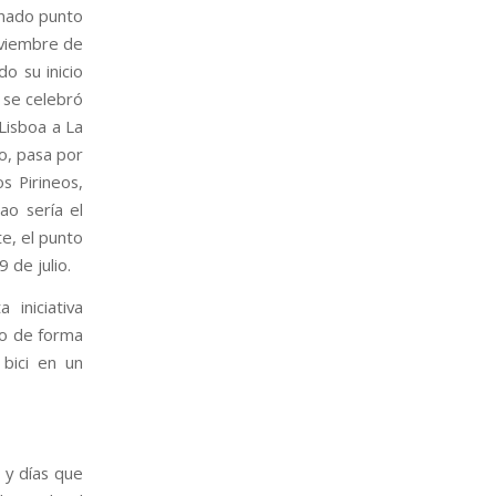
inado punto
noviembre de
o su inicio
 se celebró
Lisboa a La
o, pasa por
s Pirineos,
ao sería el
e, el punto
 de julio.
iniciativa
do de forma
 bici en un
 y días que