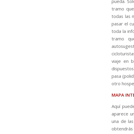
pueda. Sol
tramo que 
todas las 
pasar el c
toda la inf
tramo que
autosugest
cicloturist
viaje en b
dispuestos
pasa (poli
otro hospe
MAPA INT
Aquí pued
aparece un
una de las
obtendrás 