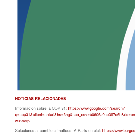
NOTICIAS RELACIONADAS
Información sobre la COP 31:
https://www.google.com/search?
q=cop31&client=safari&hs=3ng&sca_esv=b0606a0ae3ff7c6
wiz-serp
Soluciones al cambio climáticos. A París en bici:
https://www.burgos