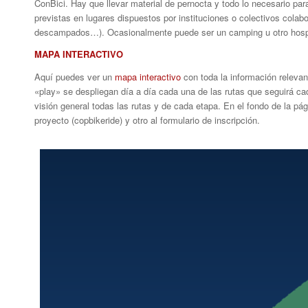
ConBici. Hay que llevar material de pernocta y todo lo necesario par
previstas en lugares dispuestos por instituciones o colectivos colab
descampados…). Ocasionalmente puede ser un camping u otro hosp
MAPA INTERACTIVO
Aquí puedes ver un
mapa interactivo
con toda la información relevant
«play» se despliegan día a día cada una de las rutas que seguirá ca
visión general todas las rutas y de cada etapa. En el fondo de la pág
proyecto (copbikeride) y otro al formulario de inscripción.