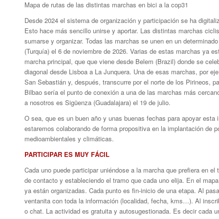
Mapa de rutas de las distintas marchas en bici a la cop31
Desde 2024 el sistema de organización y participación se ha digital
Esto hace más sencillo unirse y aportar. Las distintas marchas cicl
sumarse y organizar. Todas las marchas se unen en un determinado pu
(Turquía) el 6 de noviembre de 2026. Varias de estas marchas ya est
marcha principal, que que viene desde Belem (Brazil) donde se celeb
diagonal desde Lisboa a La Junquera. Una de esas marchas, por ejem
San Sebastián y, después, transcurre por el norte de los Pirineos, pa
Bilbao sería el punto de conexión a una de las marchas más cercano
a nosotros es Sigüenza (Guadalajara) el 19 de julio.
O sea, que es un buen año y unas buenas fechas para apoyar esta in
estaremos colaborando de forma propositiva en la implantación de po
medioambientales y climáticas.
PARTICIPAR ES MUY FÁCIL
Cada uno puede participar uniéndose a la marcha que prefiera en el 
de contacto y estableciendo el tramo que cada uno elija. En el map
ya están organizadas. Cada punto es fin-inicio de una etapa. Al pasa
ventanita con toda la información (localidad, fecha, kms…). Al inscrib
o chat. La actividad es gratuita y autosugestionada. Es decir cada un