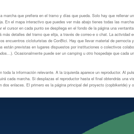
la marcha que prefiera en el tramo y días que pueda. Solo hay que rellenar u
ija. En el mapa interactivo que puedes ver más abajo tienes todas las march
ar el cursor en cada punto se despliega en el fondo de la página una ventanita
á más detalles del tramo que elija, a través de correo-e o chat. La actividad 
los encuentros cicloturistas de ConBici. Hay que llevar material de pernocta y
 están previstas en lugares dispuestos por instituciones o colectivos colab
pados…). Ocasionalmente puede ser un camping u otro hospedaje que cada un
 toda la información relevante. A la izquierda aparece un reproductor. Al pul
uirá cada marcha. Si desplazas el reproductor hasta el final obtendrás una vi
 dos enlaces. El primero es la página principal del proyecto (copbikeride) y ot