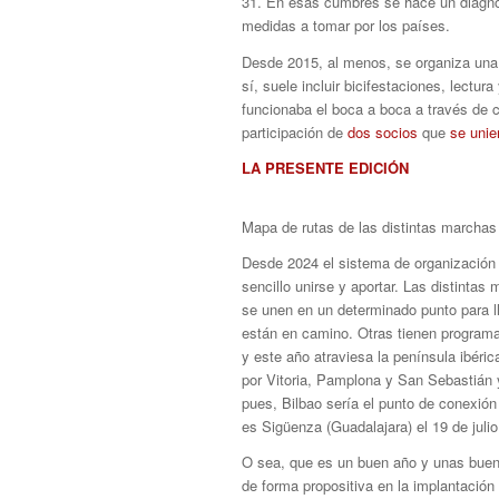
31. En esas cumbres se hace un diagnós
medidas a tomar por los países.
Desde 2015, al menos, se organiza una 
sí, suele incluir bicifestaciones, lectu
funcionaba el boca a boca a través de c
participación de
dos socios
que
se unie
LA PRESENTE EDICIÓN
Mapa de rutas de las distintas marchas 
Desde 2024 el sistema de organización y
sencillo unirse y aportar. Las distinta
se unen en un determinado punto para ll
están en camino. Otras tienen programa
y este año atraviesa la península ibéri
por Vitoria, Pamplona y San Sebastián y,
pues, Bilbao sería el punto de conexió
es Sigüenza (Guadalajara) el 19 de julio
O sea, que es un buen año y unas buena
de forma propositiva en la implantación