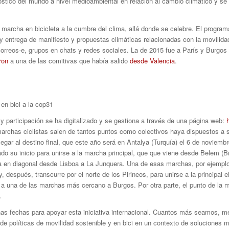
tico del mundo a nivel medioambiental en relación al cambio climático y se 
marcha en bicicleta a la cumbre del clima, allá donde se celebre. El program
ra y entrega de manifiesto y propuestas climáticas relacionadas con la movilid
orreos-e, grupos en chats y redes sociales. La de 2015 fue a París y Burgos
ron
a una de las comitivas que había salido
desde Valencia
.
en bici a la cop31
 participación se ha digitalizado y se gestiona a través de una página web:
s marchas ciclistas salen de tantos puntos como colectivos haya dispuestos a
egar al destino final, que este año será en Antalya (Turquía) el 6 de noviem
do su inicio para unirse a la marcha principal, que que viene desde Belem (B
ca en diagonal desde Lisboa a La Junquera. Una de esas marchas, por ejemplo,
 después, transcurre por el norte de los Pirineos, para unirse a la principal 
n a una de las marchas más cercano a Burgos. Por otra parte, el punto de la 
.
s fechas para apoyar esta iniciativa internacional. Cuantos más seamos, me
 de políticas de movilidad sostenible y en bici en un contexto de soluciones 