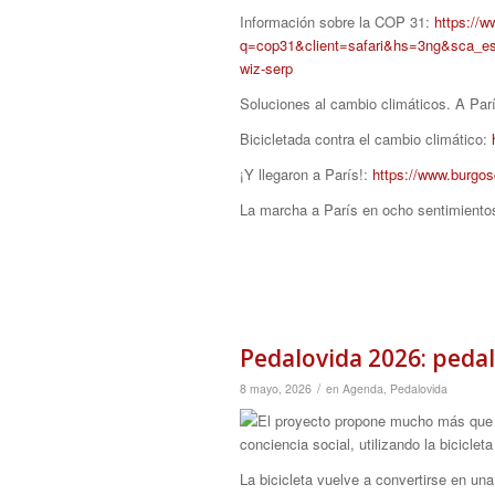
Información sobre la COP 31:
https://
q=cop31&client=safari&hs=3ng&s
wiz-serp
Soluciones al cambio climáticos. A Parí
Bicicletada contra el cambio climático:
¡Y llegaron a París!:
https://www.burgos
La marcha a París en ocho sentimiento
Pedalovida 2026: pedal
/
8 mayo, 2026
en
Agenda
,
Pedalovida
La bicicleta vuelve a convertirse en un