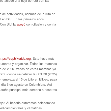
establece una hoja de ruta con las
a de actividades, además de la ruta en
ad en bici. En los primeros años
 Con Bici la
apoyó
con difusión y con la
https://copbikeride.org
. Esto hace más
 sumarse y organizar. Todas las marchas
bre de 2026. Varias de estas marchas ya
razil) donde se celebró la COP30 (2025)
 empieza el 15 de julio en Bilbao, pasa
el día 5 de agosto en Colombiers. Así
marcha principal más cercano a nosotros
jor. Al hacerlo estaremos colaborando
medioambientales y climáticas.