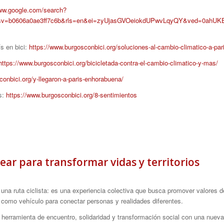
www.google.com/search?
ca_esv=b0606a0ae3ff7c6b&rls=en&ei=zyUjasGVOeiokdUPwvLqyQY&v
s en bici:
https://www.burgosconbici.org/soluciones-al-cambio-climatico-a-pari
https://www.burgosconbici.org/bicicletada-contra-el-cambio-climatico-y-mas/
conbici.org/y-llegaron-a-paris-enhorabuena/
s:
https://www.burgosconbici.org/8-sentimientos
ear para transformar vidas y territorios
a herramienta de encuentro, solidaridad y transformación social con una nuev