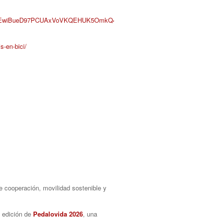
ed=0ahUKEwiBueD97PCUAxVoVKQEHUK5OmkQ4dUDCBA&oq=cop31&gs_lp=E
s-en-bici/
a edición de
Pedalovida 2026
, una