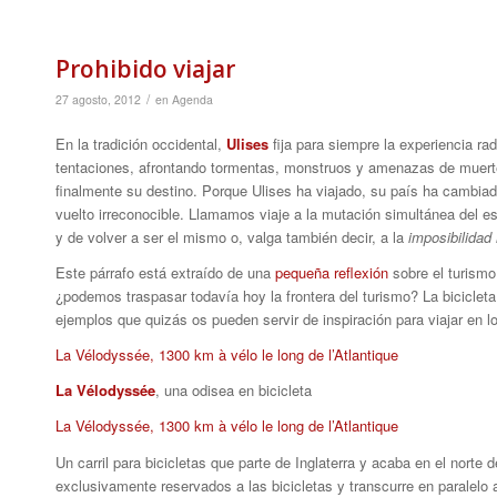
Prohibido viajar
/
27 agosto, 2012
en
Agenda
En la tradición occidental,
Ulises
fija para siempre la experiencia rad
tentaciones, afrontando tormentas, monstruos y amenazas de muerte
finalmente su destino. Porque Ulises ha viajado, su país ha cambia
vuelto irreconocible. Llamamos viaje a la mutación simultánea del esp
y de volver a ser el mismo o, valga también decir, a la
imposibilidad
Este párrafo está extraído de una
pequeña reflexión
sobre el turismo
¿podemos traspasar todavía hoy la frontera del turismo? La bicicle
ejemplos que quizás os pueden servir de inspiración para viajar en 
La Vélodyssée, 1300 km à vélo le long de l’Atlantique
La Vélodyssée
, una odisea en bicicleta
La Vélodyssée, 1300 km à vélo le long de l’Atlantique
Un carril para bicicletas que parte de Inglaterra y acaba en el nort
exclusivamente reservados a las bicicletas y transcurre en paralelo