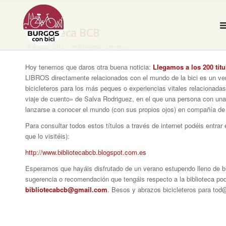
Biblioteca BCB
/
30 agosto, 2012
en
Biblioteca - Literatura
Hoy tenemos que daros otra buena noticia:
Llegamos a los 200 títu
LIBROS directamente relacionados con el mundo de la bici es un verd
bicicleteros para los más peques o experiencias vitales relacionada
viaje de cuento» de Salva Rodriguez, en el que una persona con un
lanzarse a conocer el mundo (con sus propios ojos) en compañía de 
Para consultar todos estos títulos a través de internet podéis entra
que lo visitéis):
http://www.bibliotecabcb.blogspot.com.es
Esperamos que hayáis disfrutado de un verano estupendo lleno de bici
sugerencia o recomendación que tengáis respecto a la biblioteca pod
bibliotecabcb@gmail.com
. Besos y abrazos bicicleteros para tod