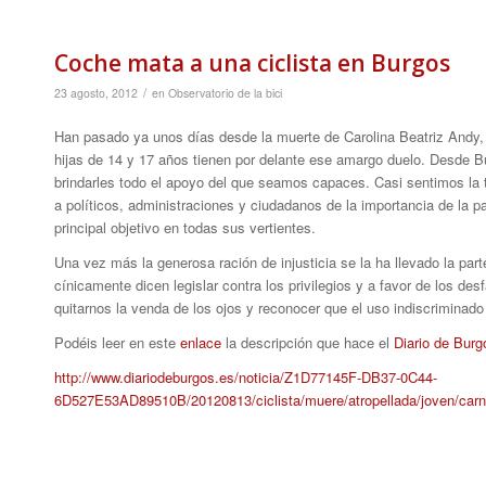
Coche mata a una ciclista en Burgos
/
23 agosto, 2012
en
Observatorio de la bici
Han pasado ya unos días desde la muerte de Carolina Beatriz Andy, p
hijas de 14 y 17 años tienen por delante ese amargo duelo. Desde 
brindarles todo el apoyo del que seamos capaces. Casi sentimos la 
a políticos, administraciones y ciudadanos de la importancia de la p
principal objetivo en todas sus vertientes.
Una vez más la generosa ración de injusticia se la ha llevado la pa
cínicamente dicen legislar contra los privilegios y a favor de los
quitarnos la venda de los ojos y reconocer que el uso indiscriminad
Podéis leer en este
enlace
la descripción que hace el
Diario de Burg
http://www.diariodeburgos.es/noticia/Z1D77145F-DB37-0C44-
6D527E53AD89510B/20120813/ciclista/muere/atropellada/joven/carn