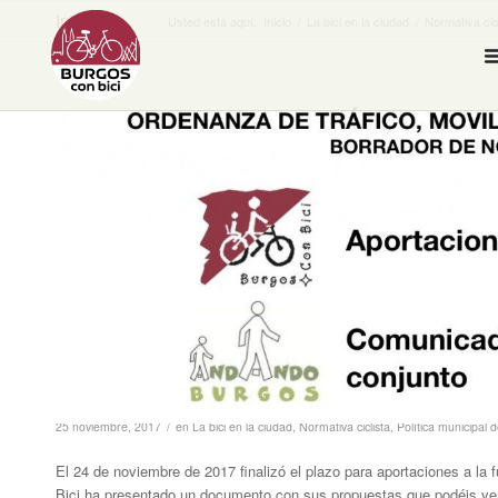
Inicio
Usted está aquí:
Inicio
/
La bici en la ciudad
/
Normativa cic
dice:
/
25 noviembre, 2017
en
La bici en la ciudad
,
Normativa ciclista
,
Política municipal 
El 24 de noviembre de 2017 finalizó el plazo para aportaciones a l
Bici ha presentado un documento con sus propuestas que podéis ver