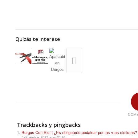
Quizás te interese
COME
Trackbacks y pingbacks
Burgos Con Bici | ¿Es obligatorio pedalear por las vías ciclistas?
5 diciembre, 2017 a las 21:26