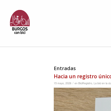
Entradas
Hacia un registro único
/
15 mayo, 2026
en
BiciRegistro
,
La bici en la c