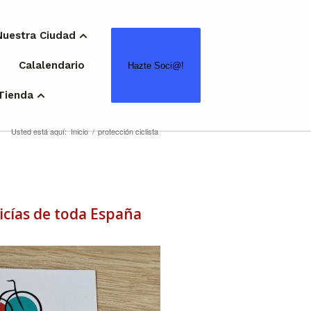
Nuestra Ciudad
Calalendario
Hazte Soci@!
Tienda
Usted está aquí:
Inicio
/
protección ciclista
licías de toda España