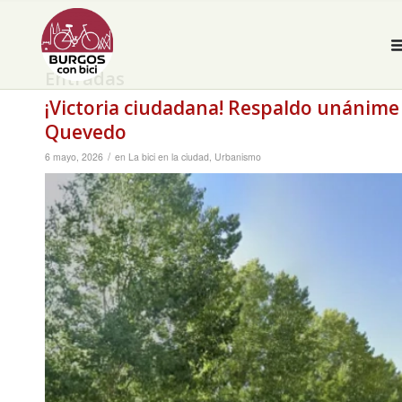
Entradas
¡Victoria ciudadana! Respaldo unánime pa
Quevedo
/
6 mayo, 2026
en
La bici en la ciudad
,
Urbanismo