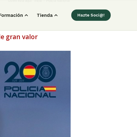
Usted está aquí:
Inicio
/
Policía Nacional
Formación
Tienda
Hazte Soci@!
e gran valor