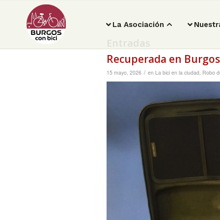
La Asociación
Nuestr
Entradas
Recuperada en Burgos u
/
15 mayo, 2026
en
La bici en la ciudad
,
Robo de