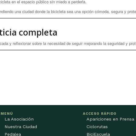
cicleta en el espacio público sin miedo a perderla.
diendo una ciudad donde la bicicleta sea una opción cómoda, segura y prote
ticia completa
cada y reflexionar sobre la necesidad de seguir mejorando la seguridad y prot
MENÚ
ACCESO RÁPIDO
La Asociación
Apariciones en Prensa
Nuestra Ciudad
Ciclorutas
Pedalea
BiciEscuela