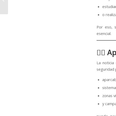
de Circulación: donde
estudia
antes había un
arcén,...
o realiz
Por eso, 
esencial.
🚴‍♀️
La noticia
seguridad p
aparcabi
sistema
zonas vi
y campa