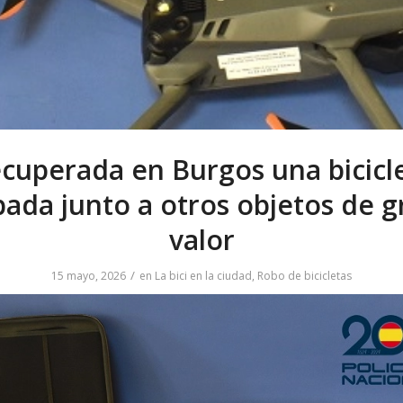
cuperada en Burgos una bicicl
bada junto a otros objetos de g
valor
/
15 mayo, 2026
en
La bici en la ciudad
,
Robo de bicicletas