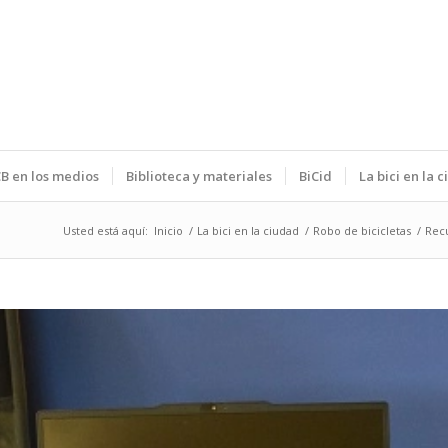
B en los medios
Biblioteca y materiales
BiCid
La bici en la 
Usted está aquí:
Inicio
/
La bici en la ciudad
/
Robo de bicicletas
/
Recu