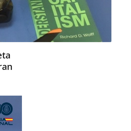
eta
ran