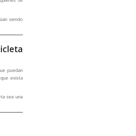
 quienes se
núan siendo
icleta
 que puedan
 que exista
eta sea una