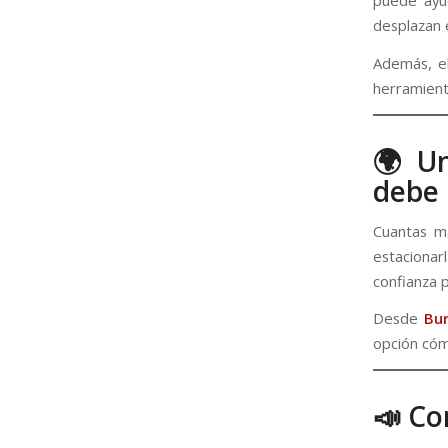
puede ayud
desplazan e
Además, el
herramient
🌍 Un
debe 
Cuantas má
estacionar
confianza p
Desde
Bur
opción cóm
📣 Co