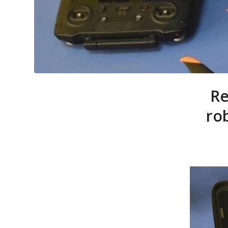
Re
ro