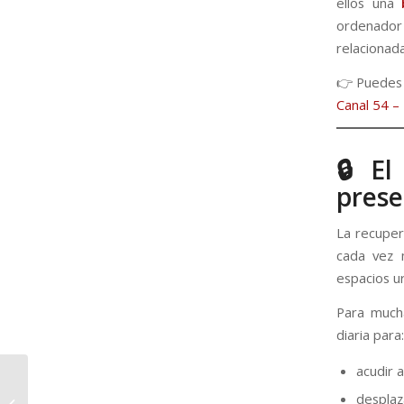
ellos una
ordenador
relacionad
👉 Puedes l
Canal 54 –
🔒 El
prese
La recuper
cada vez 
espacios u
Para mucha
diaria para:
acudir a
Cambios en el
Reglamento General
desplaz