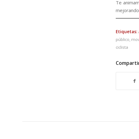
Te animamo
mejorando 
Etiquetas:
público
,
mov
ciclista
Comparti