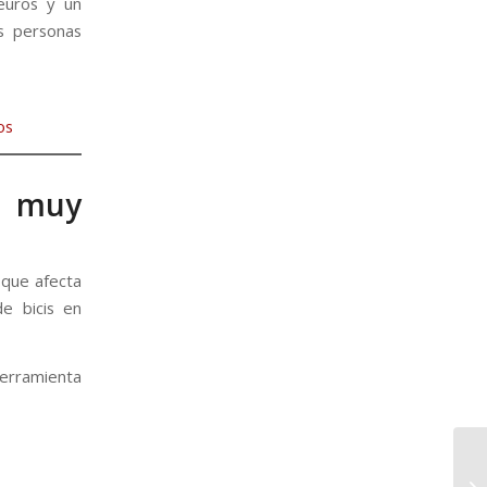
euros y un
s personas
os
ma muy
 que afecta
e bicis en
herramienta