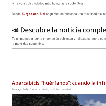
y construir ciudades más humanas y sostenibles.
Desde
Burgos con Bici
seguimos defendiendo una movilidad ciclista
📣 Descubre la noticia compl
Te animamos a leer la información publicada y reflexionar sobre có
la movilidad sostenible.
Aparcabicis “huérfanos”: cuando la infr
/
20 mayo, 2026
en
Aparcabicis
,
La bici en la ciudad