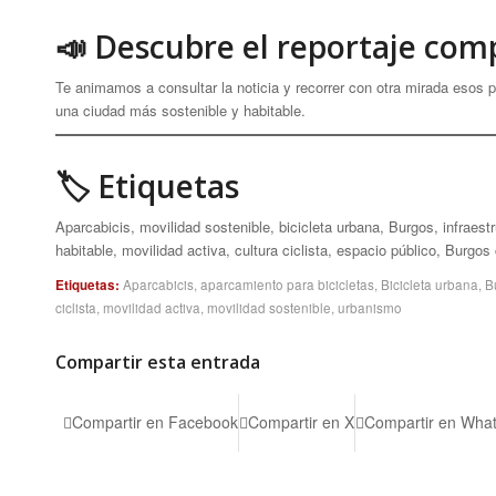
📣 Descubre el reportaje com
Te animamos a consultar la noticia y recorrer con otra mirada esos
una ciudad más sostenible y habitable.
🏷 Etiquetas
Aparcabicis, movilidad sostenible, bicicleta urbana, Burgos, infraest
habitable, movilidad activa, cultura ciclista, espacio público, Burgos
Etiquetas:
Aparcabicis
,
aparcamiento para bicicletas
,
Bicicleta urbana
,
B
ciclista
,
movilidad activa
,
movilidad sostenible
,
urbanismo
Compartir esta entrada
Compartir en Facebook
Compartir en X
Compartir en Wha