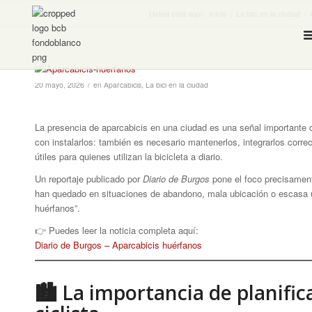
Inicio
Usted está aquí:
Inicio
/
La bici en la ciudad
/
/
20 mayo, 2026
en
Aparcabicis
,
La bici en la ciudad
La presencia de aparcabicis en una ciudad es una señal importante 
con instalarlos: también es necesario mantenerlos, integrarlos corre
útiles para quienes utilizan la bicicleta a diario.
Un reportaje publicado por
Diario de Burgos
pone el foco precisament
han quedado en situaciones de abandono, mala ubicación o escasa uti
huérfanos”.
👉 Puedes leer la noticia completa aquí:
Diario de Burgos – Aparcabicis huérfanos
🏙 La importancia de planifica