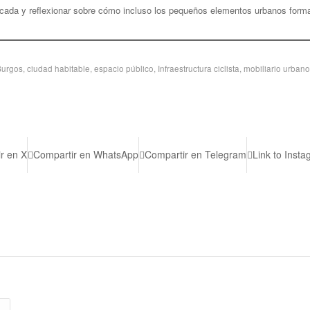
icada y reflexionar sobre cómo incluso los pequeños elementos urbanos forman
Burgos
,
ciudad habitable
,
espacio público
,
Infraestructura ciclista
,
mobiliario urbano
r en X
Compartir en WhatsApp
Compartir en Telegram
Link to Inst