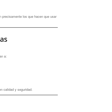
n precisamente los que hacen que usar
ras
an a:
n calidad y seguridad.