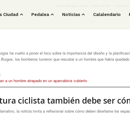
Usted está aquí:
Inicio
/
Viajar en Bici
/
Cuando los
a Ciudad
Pedalea
Noticias
Calalendario
gos ha vuelto a poner el foco sobre la importancia del diseño y la planificaci
e Burgos
, los bomberos tuvieron que rescatar a un hombre que había quedado 
:
an a un hombre atrapado en un aparcabicis cubierto
tura ciclista también debe ser có
amativo, la noticia invita a reflexionar sobre cómo deben diseñarse los espac