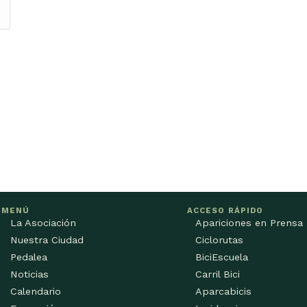
MENÚ
ACCESO RÁPIDO
La Asociación
Apariciones en Prensa
Nuestra Ciudad
Ciclorutas
Pedalea
BiciEscuela
Noticias
Carril Bici
Calendario
Aparcabicis