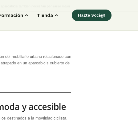
 aparcabicis también necesitan pensarse mejor
Formación
Tienda
Hazte Soci@!
ón del mobiliario urbano relacionado con
atrapado en un aparcabicis cubierto de
moda y accesible
ios destinados a la movilidad ciclista.