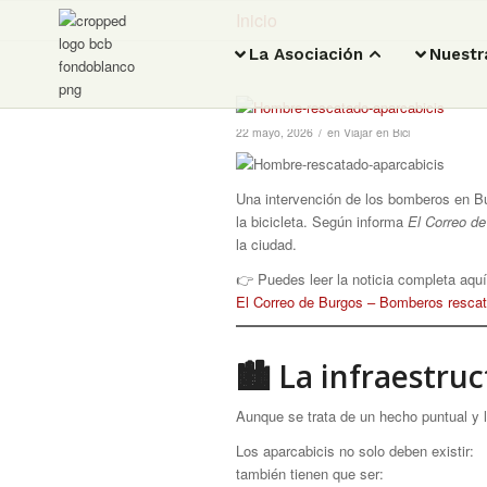
Inicio
La Asociación
Nuestr
/
22 mayo, 2026
en
Viajar en Bici
Una intervención de los bomberos en Bur
la bicicleta. Según informa
El Correo d
la ciudad.
👉 Puedes leer la noticia completa aquí
El Correo de Burgos – Bomberos rescat
🏙 La infraestruc
Aunque se trata de un hecho puntual y ll
Los aparcabicis no solo deben existir:
también tienen que ser: