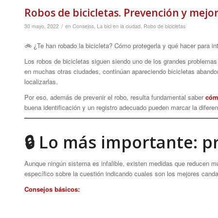
Robos de bicicletas. Prevención y mejo
/
30 mayo, 2022
en
Consejos
,
La bici en la ciudad
,
Robo de bicicletas
🚲 ¿Te han robado la bicicleta? Cómo protegerla y qué hacer para int
Los robos de bicicletas siguen siendo uno de los grandes problemas 
en muchas otras ciudades, continúan apareciendo bicicletas abandon
localizarlas.
Por eso, además de prevenir el robo, resulta fundamental saber
cóm
buena identificación y un registro adecuado pueden marcar la diferen
🔒 Lo más importante: p
Aunque ningún sistema es infalible, existen medidas que reducen mu
específico sobre la cuestión indicando cuales son los mejores cand
Consejos básicos: