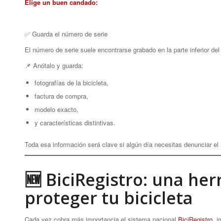
Elige un buen candado:
✅ Guarda el número de serie
El número de serie suele encontrarse grabado en la parte inferior del 
📌 Anótalo y guarda:
fotografías de la bicicleta,
factura de compra,
modelo exacto,
y características distintivas.
Toda esa información será clave si algún día necesitas denunciar el 
🆕 BiciRegistro: una he
proteger tu bicicleta
Cada vez cobra más importancia el sistema nacional
BiciRegistro
, 